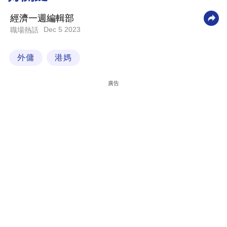
科
經濟一週編輯部
技
Dec 5 2023
職場熱話
職
外傭
港媽
場
生
廣告
活
時
事
專
欄
訂
閱
專
區