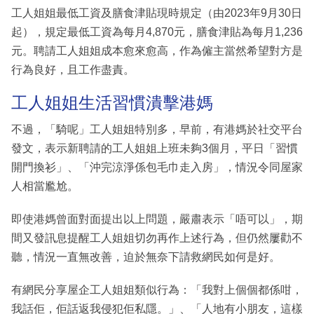
工人姐姐最低工資及膳食津貼現時規定（由2023年9月30日
起），規定最低工資為每月4,870元，膳食津貼為每月1,236
元。聘請工人姐姐成本愈來愈高，作為僱主當然希望對方是
行為良好，且工作盡責。
工人姐姐生活習慣潰擊港媽
不過，「騎呢」工人姐姐特別多，早前，有港媽於社交平台
發文，表示新聘請的工人姐姐上班未夠3個月，平日「習慣
開門換衫」、「沖完涼淨係包毛巾走入房」，情況令同屋家
人相當尷尬。
即使港媽曾面對面提出以上問題，嚴肅表示「唔可以」，期
間又發訊息提醒工人姐姐切勿再作上述行為，但仍然屢勸不
聽，情況一直無改善，迫於無奈下請救網民如何是好。
有網民分享屋企工人姐姐類似行為：「我對上個個都係咁，
我話佢，佢話返我侵犯佢私隱。」、「人地有小朋友，這樣