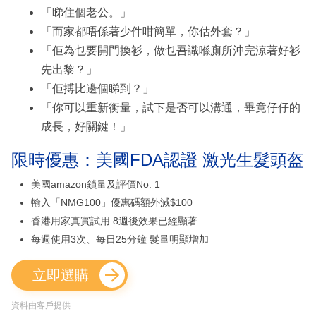
「睇住個老公。」
「而家都唔係著少件咁簡單，你估外套？」
「佢為乜要開門換衫，做乜吾識喺廁所沖完涼著好衫
先出黎？」
「佢搏比邊個睇到？」
「你可以重新衡量，試下是否可以溝通，畢竟仔仔的
成長，好關鍵！」
限時優惠：美國FDA認證 激光生髮頭盔
美國amazon鎖量及評價No. 1
輸入「NMG100」優惠碼額外減$100
香港用家真實試用 8週後效果已經顯著
每週使用3次、每日25分鐘 髮量明顯增加
立即選購
資料由客戶提供