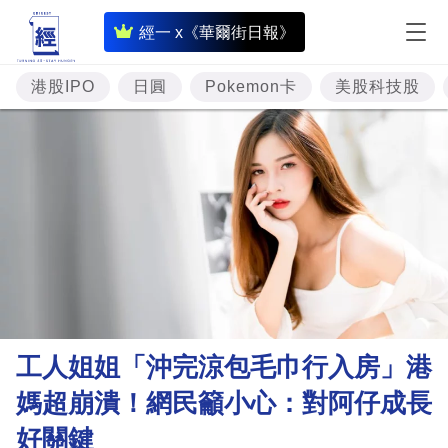
即
經一 x《華爾街日報》
時
財
港股IPO
日圓
Pokemon卡
美股科技股
經
專
題
投
資
樓
市
理
工人姐姐「沖完涼包毛巾行入房」港
財
媽超崩潰！網民籲小心：對阿仔成長
商
好關鍵
業