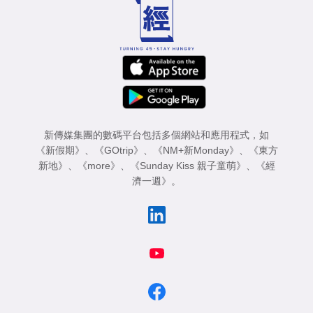
新傳媒集團的數碼平台包括多個網站和應用程式，如
《新假期》
、
《GOtrip》
、
《NM+新Monday》
、
《東方
新地》
、
《more》
、
《Sunday Kiss 親子童萌》
、
《經
濟一週》
。