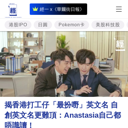
即
經一 x《華爾街日報》
時
財
港股IPO
日圓
Pokemon卡
美股科技股
經
專
題
投
資
樓
市
理
揭香港打工仔「最扮嘢」英文名 自
財
創英文名更難頂：Anastasia自己都
商
唔識讀！
業