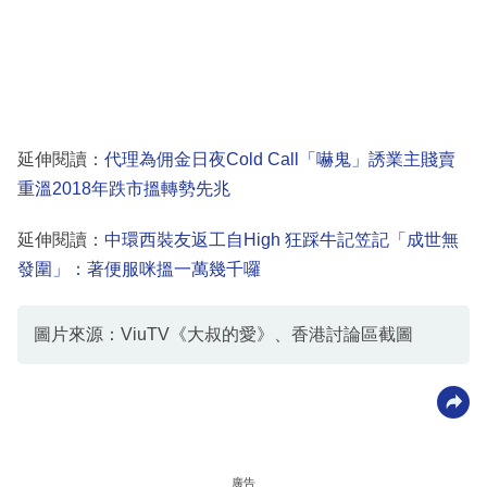
延伸閱讀：
代理為佣金日夜Cold Call「嚇鬼」誘業主賤賣
重溫2018年跌市搵轉勢先兆
延伸閱讀：
中環西裝友返工自High 狂踩牛記笠記「成世無
發圍」：著便服咪搵一萬幾千囉
圖片來源：ViuTV《大叔的愛》、香港討論區截圖
廣告