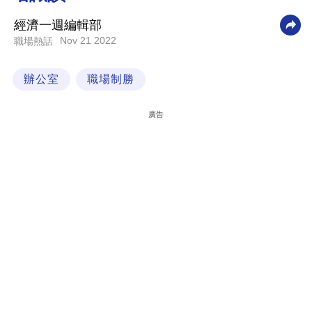
科
經濟一週編輯部
技
Nov 21 2022
職場熱話
職
辦公室
職場制勝
場
生
廣告
活
時
事
專
欄
訂
閱
專
區