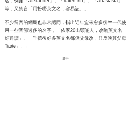
名，例如「Alexander」、「Valentino」、「Anastasia」
等，又笑言「用扮嘢英文名，容易記。」
不少留言的網民也非常認同，指出近年愈來愈多後生一代使
用一些音節過多的名字，「依家20出頭啲人，改啲英文名
好難讀」、「千禧後好多英文名都係父母改，只反映其父母
Taste」。」
廣告