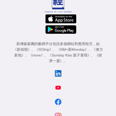
新傳媒集團的數碼平台包括多個網站和應用程式，如
《新假期》
、
《GOtrip》
、
《NM+新Monday》
、
《東方
新地》
、
《more》
、
《Sunday Kiss 親子童萌》
、
《經
濟一週》
。