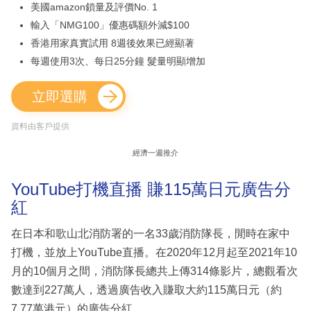
美國amazon鎖量及評價No. 1
輸入「NMG100」優惠碼額外減$100
香港用家真實試用 8週後效果已經顯著
每週使用3次、每日25分鐘 髮量明顯增加
立即選購
資料由客戶提供
經濟一週推介
YouTube打機直播 賺115萬日元廣告分
紅
在日本和歌山北消防署的一名33歲消防隊長，閒時在家中
打機，並放上YouTube直播。在2020年12月起至2021年10
月的10個月之間，消防隊長總共上傳314條影片，總觀看次
數達到227萬人，透過廣告收入賺取大約115萬日元（約
7.77萬港元）的廣告分紅。