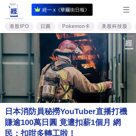
即
經一 x《華爾街日報》
時
財
港股IPO
日圓
Pokemon卡
美股科技股
經
專
題
投
資
樓
市
理
日本消防員秘撈YouTuber直播打機
財
賺逾100萬日圓 竟遭扣薪1個月 網
商
民：扣咁多轉工啦！
業