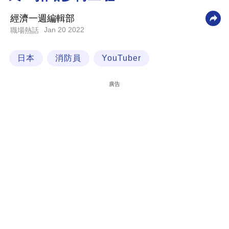
科
經濟一週編輯部
技
Jan 20 2022
職場熱話
職
日本
消防員
YouTuber
場
生
廣告
活
時
事
專
欄
訂
閱
專
區