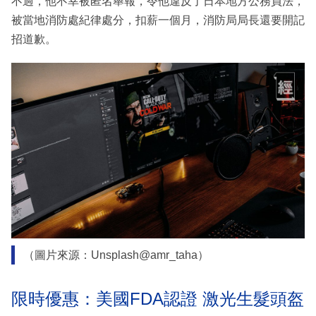
不過，他不幸被匿名舉報，令他違反了日本地方公務員法，
被當地消防處紀律處分，扣薪一個月，消防局局長還要開記
招道歉。
（圖片來源：Unsplash@amr_taha）
限時優惠：美國FDA認證 激光生髮頭盔