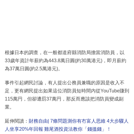
根據日本的調查，在一般都道府縣消防局擔當消防員，以
33歲年資計年薪約為443.8萬日圓(約30萬港元)，即月薪約
為37萬日圓(約2.5萬港元)。
事件引起網民討論，有人提出公務員兼職的原因是收入不
足，更有網民提出如果這位消防員短時間内從YouTube賺到
115萬円，但卻遭罰37萬円，那反而應該把消防員變成副
業。
延伸閱讀：
財務自由| 7條問題測你有冇富人思維 4大步驟人
人坐享20%年回報 雞尾酒投資法教你「錢搵錢」！