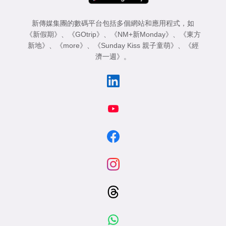
新傳媒集團的數碼平台包括多個網站和應用程式，如
《新假期》
、
《GOtrip》
、
《NM+新Monday》
、
《東方
新地》
、
《more》
、
《Sunday Kiss 親子童萌》
、
《經
濟一週》
。