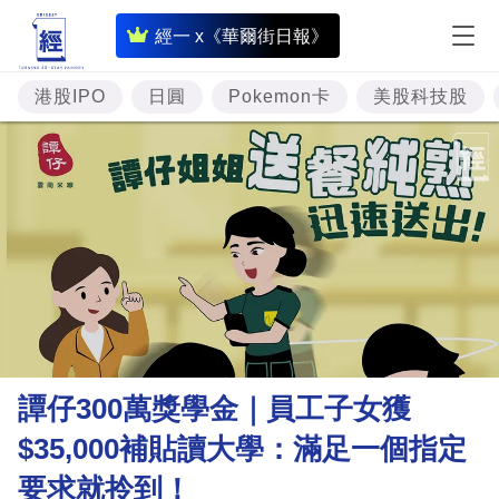
即
經一 x《華爾街日報》
時
財
港股IPO
日圓
Pokemon卡
美股科技股
經
專
題
投
資
樓
市
理
譚仔300萬獎學金｜員工子女獲
財
$35,000補貼讀大學：滿足一個指定
商
要求就拎到！
業