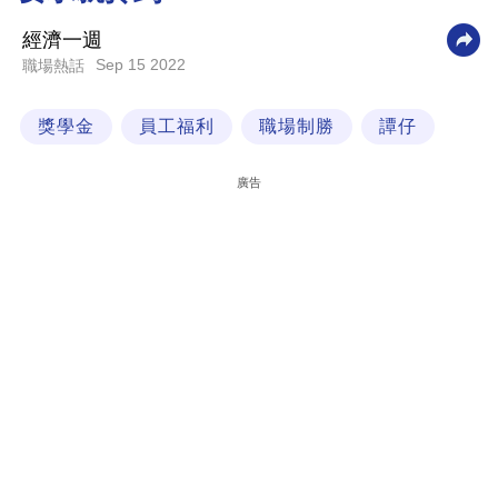
科
經濟一週
技
Sep 15 2022
職場熱話
職
獎學金
員工福利
職場制勝
譚仔
場
生
廣告
活
時
事
專
欄
訂
閱
專
區