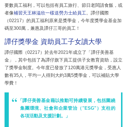
要數員工福利，可以包括有員工旅行、節日老闆請食飯，或
者像
補習天王林溢欣一樣送勞力士給員工
。譚仔國際
（02217）的員工福利原來是獎學金，今年度獎學金基金加
碼至300萬，兼惠及譚仔三哥的員工！
譚仔獎學金 資助員工子女讀大學
譚仔國際（02217）於去年2021年成立了「譚仔美善基
金」，其中包括了為譚仔旗下員工提供子女教育資助，設立
了獎學金制度。今年度已發放了120萬港元獎學金，受惠人
數有35人，平均一人得到大約3萬5獎學金，可以補貼大學
學費！
「譚仔美善基金藉以推動可持續發展，包括圍繞
集團環境、社會和企業管治（”ESG”）支柱的
各項活動及支援計劃。」