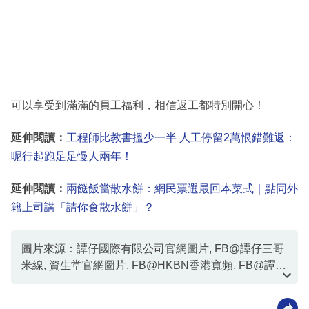
可以享受到滿滿的員工福利，相信返工都特別開心！
延伸閱讀：
工程師比教書搵少一半 人工停留2萬恨錯難返：
呢行起跑足足慢人兩年！
延伸閱讀：
兩餸飯當散水餅：網民票選最回本菜式｜點同外
籍上司講「請你食散水餅」？
圖片來源：譚仔國際有限公司官網圖片, FB@譚仔三哥
米線, 資生堂官網圖片, FB@HKBN香港寬頻, FB@譚仔
雲南米線