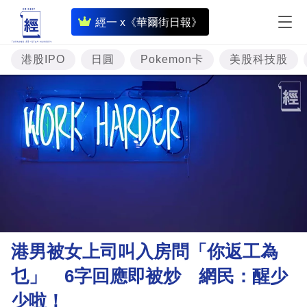
即
經一 x《華爾街日報》
時
財
港股IPO
日圓
Pokemon卡
美股科技股
經
專
題
投
資
樓
市
理
港男被女上司叫入房問「你返工為
財
乜」 6字回應即被炒 網民：醒少
商
少啦！
業