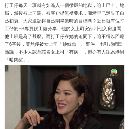
打工仔每天上班就有如進入一個循環的地獄，迫上巴士、地
鐵，然後被上司罵、被客户提無禮要求，漸漸早已迷失了自
己初衷。大家還記得自己剛畢業時的目標嗎？近日就有位打
工仔於FB專頁奴工處分享，他的女上司突然叫他入房迫問
他上班是為了甚麼。而打工仔在她的迫問下，迫不得以回應
了6字後，竟然便被女上司「炒魷魚」。事件一岀引起網民
熱議，不少人認為該名女上司「有病」，但亦有人認為港男
「唔夠醒」。