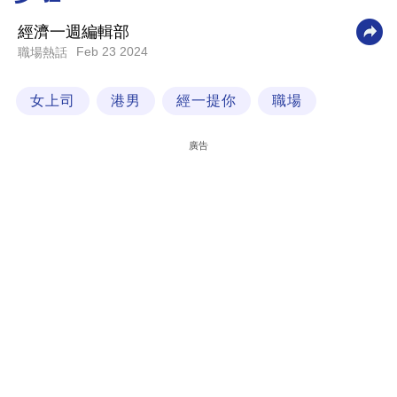
科
經濟一週編輯部
技
Feb 23 2024
職場熱話
職
女上司
港男
經一提你
職場
場
生
廣告
活
時
事
專
欄
訂
閱
專
區