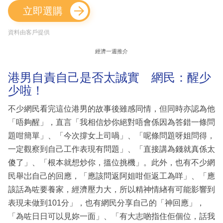
立即選購
資料由客戶提供
經濟一週推介
港男自責自己是否太誠實 網民：醒少
少啦！
不少網民看完這位港男的故事後雖感同情，但同時亦認為他
「唔夠醒」，直言「我相信炒你絕對唔會係因為答錯一條問
題咁簡單」、「今次撐女上司喎」、「呢條問題呀姐問得，
一定觀察到自己工作表現有問題」、「直接講為錢就真係太
傻了」、「根本就想炒你，搵位挑機」。此外，也有不少網
民舉岀自己的回應，「應該問返阿姐咁佢返工為咩」、「應
該話為咗要養家，經濟壓力大，所以精神情緖有可能影響到
表現未做到101分」，也有網民分享自己的「神回應」，
「為咗日日可以見妳一面」、「有大志啲指住佢個位，話我