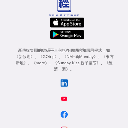
新傳媒集團的數碼平台包括多個網站和應用程式，如
《新假期》
、
《GOtrip》
、
《NM+新Monday》
、
《東方
新地》
、
《more》
、
《Sunday Kiss 親子童萌》
、
《經
濟一週》
。