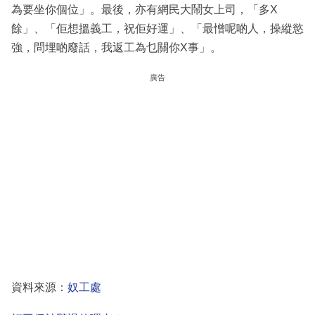
為要坐你個位」。最後，亦有網民大鬧女上司，「多X
餘」、「佢想搵義工，祝佢好運」、「最憎呢啲人，操縱慾
強，問埋啲廢話，我返工為乜關你X事」。
廣告
資料來源：
奴工處