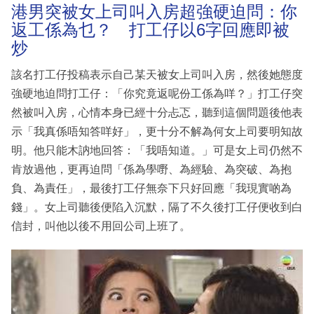
港男突被女上司叫入房超強硬迫問：你
返工係為乜？ 打工仔以6字回應即被
炒
該名打工仔投稿表示自己某天被女上司叫入房，然後她態度
強硬地迫問打工仔：「你究竟返呢份工係為咩？」打工仔突
然被叫入房，心情本身已經十分忐忑，聽到這個問題後他表
示「我真係唔知答咩好」，更十分不解為何女上司要明知故
明。他只能木訥地回答：「我唔知道。」可是女上司仍然不
肯放過他，更再迫問「係為學嘢、為經驗、為突破、為抱
負、為責任」，最後打工仔無奈下只好回應「我現實啲為
錢」。女上司聽後便陷入沉默，隔了不久後打工仔便收到白
信封，叫他以後不用回公司上班了。