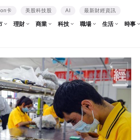
mon卡
美股科技股
AI
最新財經資訊
市
理財
商業
科技
職場
生活
時事