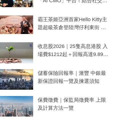
「AI CMO」平台！結合社交聆
聽與廣東話大模型 助中小企數
分鐘生成「貼地」宣傳短片
霸王茶姬亞洲首家Hello Kitty主
題超級茶倉登陸灣仔利東街 推
出首創「伯爵紅茶色」Hello Kitt
y及香港限定特調系列
收息股2026｜25隻高息港股 入
場費$1212起＋回報高達9.89
厘！持續更新
儲蓄保險回報率｜滙豐 中銀最
新保證回報一覽及揀選須知
保費徵費｜保監局徵費率 上限
及計算方法一覽