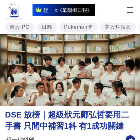
即
經一 x《華爾街日報》
時
財
港股IPO
日圓
Pokemon卡
美股科技股
經
專
題
投
資
樓
市
理
DSE 放榜｜超級狀元鄺弘哲要用二
財
手書 只間中補習1科 有1成功關鍵
商
業