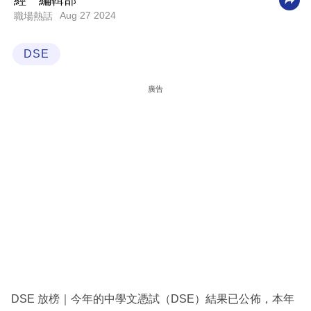
經一編輯部
Aug 27 2024
職場熱話
科
技
DSE
職
場
廣告
生
活
時
事
專
欄
訂
閱
專
DSE 放榜｜今年的中學文憑試（DSE）結果已公佈，本年
區