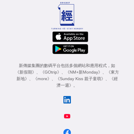
新傳媒集團的數碼平台包括多個網站和應用程式，如
《新假期》
、
《GOtrip》
、
《NM+新Monday》
、
《東方
新地》
、
《more》
、
《Sunday Kiss 親子童萌》
、
《經
濟一週》
。