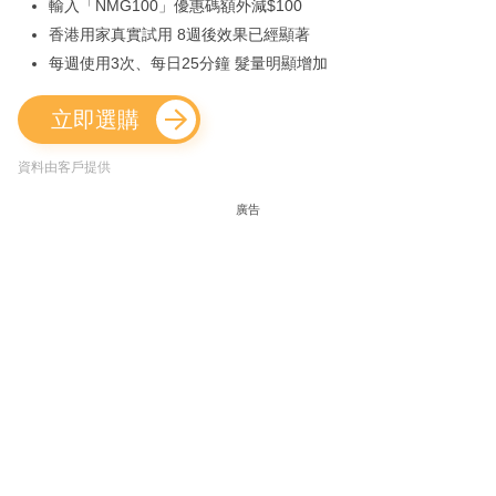
輸入「NMG100」優惠碼額外減$100
香港用家真實試用 8週後效果已經顯著
每週使用3次、每日25分鐘 髮量明顯增加
立即選購
資料由客戶提供
廣告