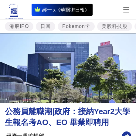
即
經一 x《華爾街日報》
時
財
港股IPO
日圓
Pokemon卡
美股科技股
經
專
題
投
資
樓
市
理
公務員離職潮|政府：接納Year2大學
財
生報名考AO、EO 畢業即聘用
商
業