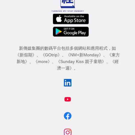
新傳媒集團的數碼平台包括多個網站和應用程式，如
《新假期》
、
《GOtrip》
、
《NM+新Monday》
、
《東方
新地》
、
《more》
、
《Sunday Kiss 親子童萌》
、
《經
濟一週》
。