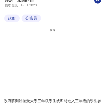
經濟一週編輯部
Jun 1 2023
職場資訊
科
技
政府
公務員
職
場
廣告
生
活
時
事
專
欄
訂
閱
專
政府將開始接受大學三年級學生或即將進入三年級的學生參
區