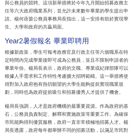
與公務員的競聘。這項新舉措將於今年九月開始招募政務主
任等六大政府職業系列，並允許未來數年畢業的學生提出申
請。楊何蓓茵公務員事務局長指出，這一安排有助於實現學
生、大學和政府的共贏局面。
Year2暑假報名 畢業即聘用
根據新政策，學生可報考政務官及行政主任等六個職系在特
定時間內完成學業後即可成為公務員，並且不限制申請者的
畢業年份。楊局長表示，政府的文職、專業或紀律部隊可以
根據人手需求和工作特性考慮擴大招聘範疇。這一舉措將使
得對加入政府抱有熱切願望的大學生能夠提前實現職業規
劃，同時也為政府提前吸引和招募優秀人才提供了機會。
楊局長強調，人才是政府機構的最重要資源。作為政府的基
石，公務員負責制定、解釋和實施政策等重要工作。為確保
市民能夠得到優質服務，政府一直非常積極地招募人才。楊
局長透露，政府每年都舉辦不同的招募活動，以滿足市民對