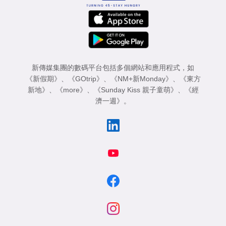
新傳媒集團的數碼平台包括多個網站和應用程式，如
《新假期》
、
《GOtrip》
、
《NM+新Monday》
、
《東方
新地》
、
《more》
、
《Sunday Kiss 親子童萌》
、
《經
濟一週》
。