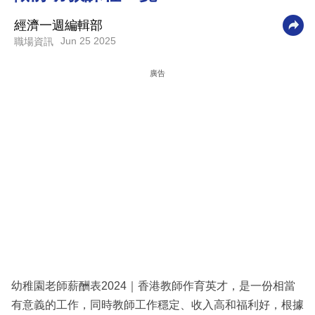
科
經濟一週編輯部
技
Jun 25 2025
職場資訊
職
廣告
場
生
活
時
事
專
欄
訂
閱
幼稚園老師薪酬表2024｜香港教師作育英才，是一份相當
專
有意義的工作，同時教師工作穩定、收入高和福利好，根據
區