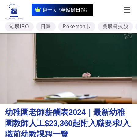
即
經一 x《華爾街日報》
時
財
港股IPO
日圓
Pokemon卡
美股科技股
經
專
題
投
資
樓
市
理
幼稚園老師薪酬表2024｜最新幼稚
財
園教師人工$23,360起附入職要求/入
商
職前幼教課程一覽
業