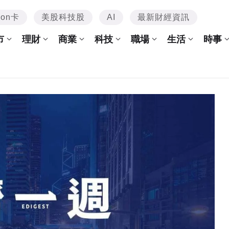
mon卡
美股科技股
AI
最新財經資訊
市
理財
商業
科技
職場
生活
時事