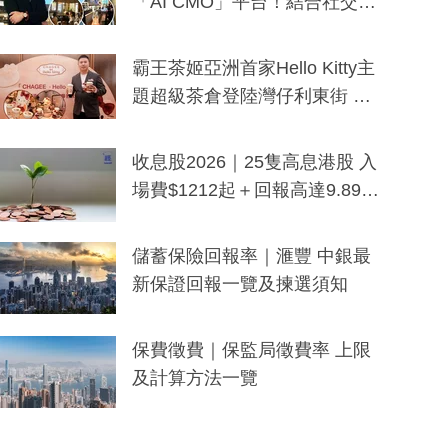
「AI CMO」平台！結合社交聆
聽與廣東話大模型 助中小企數
分鐘生成「貼地」宣傳短片
霸王茶姬亞洲首家Hello Kitty主
題超級茶倉登陸灣仔利東街 推
出首創「伯爵紅茶色」Hello Kitt
y及香港限定特調系列
收息股2026｜25隻高息港股 入
場費$1212起＋回報高達9.89
厘！持續更新
儲蓄保險回報率｜滙豐 中銀最
新保證回報一覽及揀選須知
保費徵費｜保監局徵費率 上限
及計算方法一覽