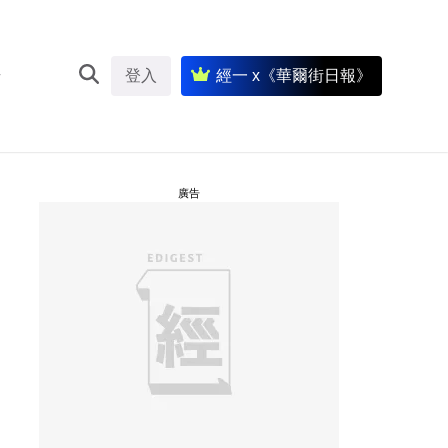
登入
經一 x《華爾街日報》
廣告