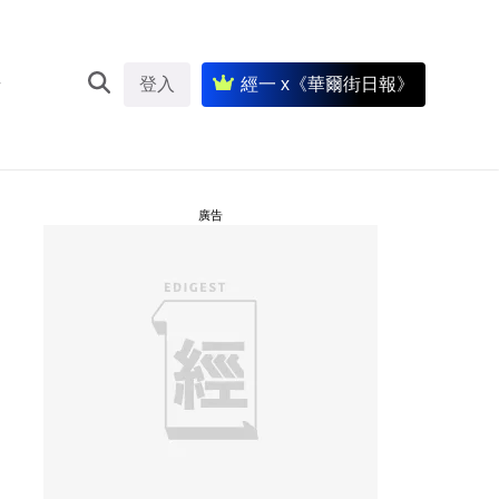
登入
經一 x《華爾街日報》
廣告