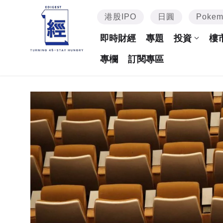
港股IPO
日圓
Poke
即時財經
專題
投資
樓
專欄
訂閱專區