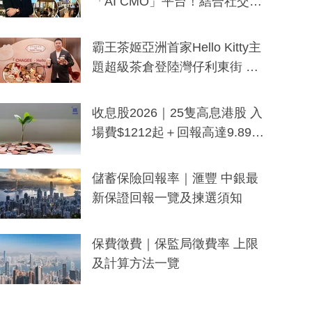
「AI CMO」平台！結合社交聆
聽與廣東話大模型 助中小企數
分鐘生成「貼地」宣傳短片
霸王茶姬亞洲首家Hello Kitty主
題超級茶倉登陸灣仔利東街 推
出首創「伯爵紅茶色」Hello Kitt
y及香港限定特調系列
收息股2026｜25隻高息港股 入
場費$1212起＋回報高達9.89
厘！持續更新
儲蓄保險回報率｜滙豐 中銀最
新保證回報一覽及揀選須知
保費徵費｜保監局徵費率 上限
及計算方法一覽