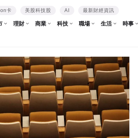
mon卡
美股科技股
AI
最新財經資訊
市
理財
商業
科技
職場
生活
時事