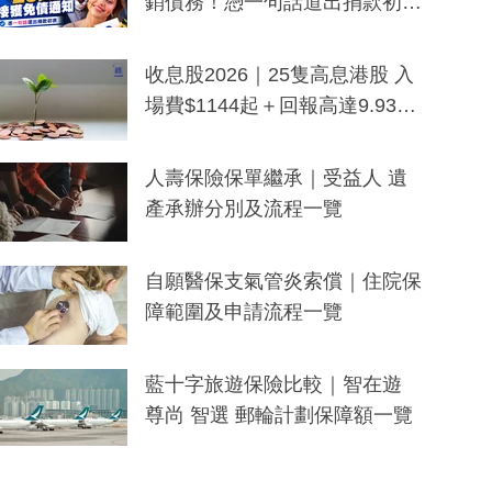
銷債務！憑一句話道出捐款初
衷：加州26萬人接獲免債通知、
一度被誤當詐騙手段
收息股2026｜25隻高息港股 入
場費$1144起＋回報高達9.93
厘！持續更新
人壽保險保單繼承｜受益人 遺
產承辦分別及流程一覽
自願醫保支氣管炎索償｜住院保
障範圍及申請流程一覽
藍十字旅遊保險比較｜智在遊
尊尚 智選 郵輪計劃保障額一覽