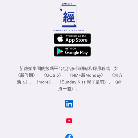
新傳媒集團的數碼平台包括多個網站和應用程式，如
《新假期》
、
《GOtrip》
、
《NM+新Monday》
、
《東方
新地》
、
《more》
、
《Sunday Kiss 親子童萌》
、
《經
濟一週》
。