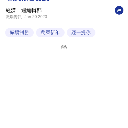
科
經濟一週編輯部
技
Jan 20 2023
職場資訊
職
職場制勝
農曆新年
經一提你
場
生
廣告
活
時
事
專
欄
訂
閱
專
區