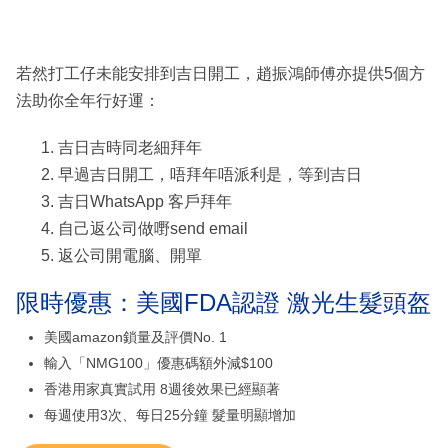
若然打工仔未能安排到吉日開工，趙振鴻師傅亦提供5個方
法助你全年行好運：
️吉日吉時同老細拜年
️早過吉日開工，唔拜年唔派利是，等到吉日
️吉日WhatsApp 客戶拜年
️自己返公司做嘢send email
️返公司開電腦、開單
限時優惠：美國FDA認證 激光生髮頭盔
美國amazon鎖量及評價No. 1
輸入「NMG100」優惠碼額外減$100
香港用家真實試用 8週後效果已經顯著
每週使用3次、每日25分鐘 髮量明顯增加