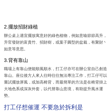
2.擺放招財綠植
辦公桌上適宜擺放寓意好的綠色植物，例如意喻節節高升，
升官發財的富貴竹、招財樹，或葉子圓型的盆栽，有聚財丶
如意等意思。
3.背有靠山
職場上有靠山便能順風順水，打工仔亦可在辦公室自己創造
靠山。座位後方人來人往時往往無法專注工作，打工仔可以
嘗試擺放屏風，或加高椅背，而最簡單的方法是在椅背掛上
大地色系或深灰外套，以代替靠山意境，有助提升風水運
勢。
打工仔想催運 不要急於拆利是