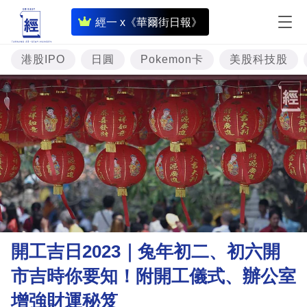
即
經一 x《華爾街日報》
時
財
港股IPO
日圓
Pokemon卡
美股科技股
經
專
題
投
資
樓
市
理
開工吉日2023｜兔年初二、初六開
財
市吉時你要知！附開工儀式、辦公室
商
增強財運秘笈
業