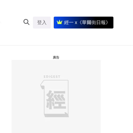
登入
經一 x《華爾街日報》
廣告