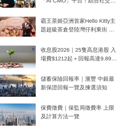
「AI CMO」平台！結合社交聆
聽與廣東話大模型 助中小企數
分鐘生成「貼地」宣傳短片
霸王茶姬亞洲首家Hello Kitty主
題超級茶倉登陸灣仔利東街 推
出首創「伯爵紅茶色」Hello Kitt
y及香港限定特調系列
收息股2026｜25隻高息港股 入
場費$1212起＋回報高達9.89
厘！持續更新
儲蓄保險回報率｜滙豐 中銀最
新保證回報一覽及揀選須知
保費徵費｜保監局徵費率 上限
及計算方法一覽