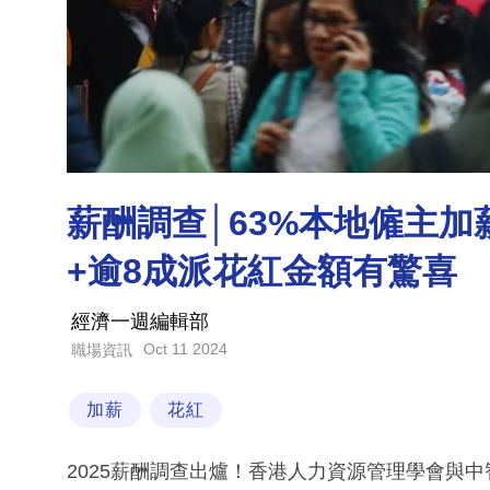
薪酬調查│63%本地僱主加
+逾8成派花紅金額有驚喜
經濟一週編輯部
Oct 11 2024
職場資訊
加薪
花紅
2025薪酬調查出爐！香港人力資源管理學會與中