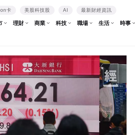
mon卡
美股科技股
AI
最新財經資訊
市
理財
商業
科技
職場
生活
時事