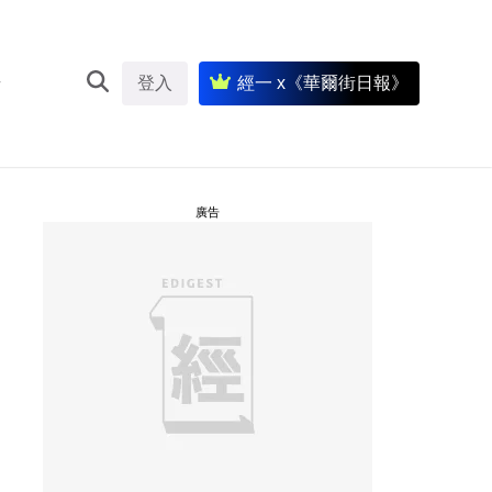
登入
經一 x《華爾街日報》
廣告