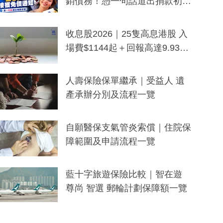
銷債務！憑一句話道出捐款初
衷：加州26萬人接獲免債通知、
一度被誤當詐騙手段
收息股2026｜25隻高息港股 入
場費$1144起＋回報高達9.93
厘！持續更新
人壽保險保單繼承｜受益人 遺
產承辦分別及流程一覽
自願醫保支氣管炎索償｜住院保
障範圍及申請流程一覽
藍十字旅遊保險比較｜智在遊
尊尚 智選 郵輪計劃保障額一覽