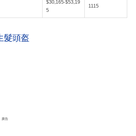
$30,165-$53,19
1115
5
生髮頭盔
廣告