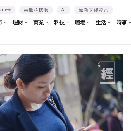
mon卡
美股科技股
AI
最新財經資訊
市
理財
商業
科技
職場
生活
時事