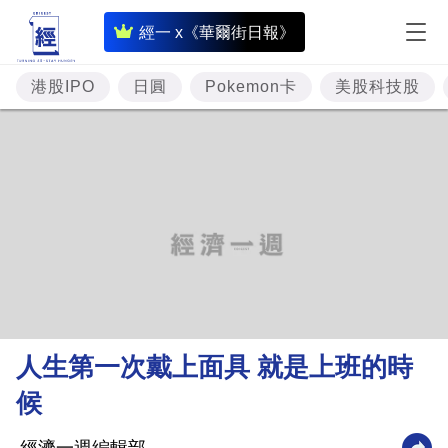
即
經一 x《華爾街日報》
時
財
港股IPO
日圓
Pokemon卡
美股科技股
經
專
題
投
資
樓
市
理
人生第一次戴上面具 就是上班的時
財
候
商
業