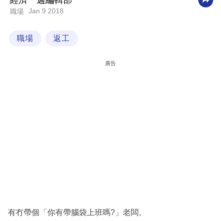
經濟一週編輯部
Jan 9 2018
職場
科
技
職場
返工
職
場
廣告
生
活
時
事
專
欄
訂
閱
專
有冇帶個「你有帶腦袋上班嗎?」老闆。
區