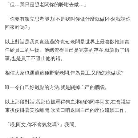
「但…我只是照老闆你的吩咐去做…」
「你要有獨立思考能力!不是我叫你做什麼就做!不然我請你
回來幹嗎?」
以上對話是我真實聽過的情況,老闆是世界上最喜歡推卸責
任給員工的生物。他總覺得自己是完美的存在,就算做了錯
事,也是員工不阻止他的錯。
相信大家也遇過這種野蠻老闆,作為員工,又能怎樣做呢?
唯一令自己好過點的方法,就是關掉自己的腦袋。
以上那段對話,我那位被罵得狗血淋頭的同事阿文,在會議結
束後便掛著笑臉離開,吹著口哨返回自己的座位繼續工作。
「喂,阿文,你不會氣忿嗎?」我問。