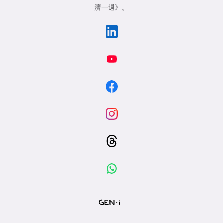
濟一週》
。