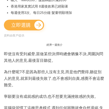
輸入「NMG100」優惠碼額外減$100
香港用家真實試用 8週後效果已經顯著
每週使用3次、每日25分鐘 髮量明顯增加
立即選購
資料由客戶提供
經濟一週推介
即使沒有受到威脅,當做某些決擇時總會猶豫不決,周圍詢問
其他人的意見,最後盲目聽從。
為什麼呢?不是因為那些人沒有主見,而是他們覺得,聽從別
人的意見,就算到最後失敗了,也不會感到自責,感覺不會這麼
難受。
寧願要沒有成就感的成功,也不想要充滿挫敗感的失敗。
當腦袋習慣了這種思考模式,遇到任何困難就會自然退縮,失