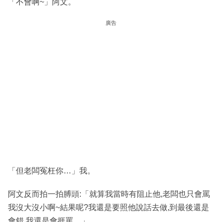
「不會啊~」阿文。
廣告
「但老闆冤枉你…」我。
阿文反而拍一拍膊頭:「就算我當時有阻止他,老闆也只會罵
我沒大沒小啊~結果呢?我還是要照他說話去做,到最後還是
會錯,我還是會捱罵…」