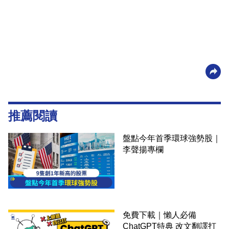
推薦閱讀
盤點今年首季環球強勢股｜
李聲揚專欄
免費下載｜懶人必備
ChatGPT特典 改文翻譯打