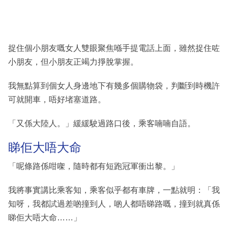
捉住個小朋友嘅女人雙眼聚焦喺手提電話上面，雖然捉住咗
小朋友，但小朋友正竭力掙脫掌握。
我無點算到個女人身邊地下有幾多個購物袋，判斷到時機許
可就開車，唔好堵塞道路。
「又係大陸人。」緩緩駛過路口後，乘客喃喃自語。
睇佢大唔大命
「呢條路係咁㗎，隨時都有短跑冠軍衝出黎。」
我將事實講比乘客知，乘客似乎都有車牌，一點就明：「我
知呀，我都試過差啲撞到人，啲人都唔睇路嘅，撞到就真係
睇佢大唔大命……」