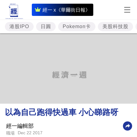
即
經一 x《華爾街日報》
時
財
港股IPO
日圓
Pokemon卡
美股科技股
經
專
題
投
資
樓
市
理
以為自己跑得快過車 小心睇路呀
財
商
經一編輯部
Dec 22 2017
職場
業