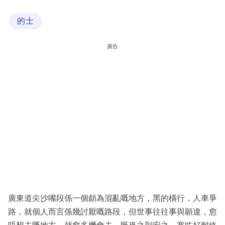
科
的士
技
職
廣告
場
生
活
時
事
專
欄
訂
閱
廣東道尖沙嘴段係一個頗為混亂嘅地方，黑的橫行，人車爭
專
路，就個人而言係幾討厭嘅路段，但世事往往事與願違，愈
區