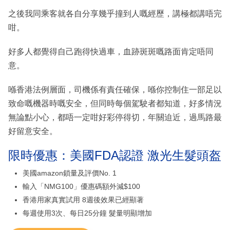
之後我同乘客就各自分享幾乎撞到人嘅經歷，講極都講唔完
咁。
好多人都覺得自己跑得快過車，血跡斑斑嘅路面肯定唔同
意。
喺香港法例層面，司機係有責任確保，喺你控制住一部足以
致命嘅機器時嘅安全，但同時每個駕駛者都知道，好多情況
無論點小心，都唔一定咁好彩停得切，年關迫近，過馬路最
好留意安全。
限時優惠：美國FDA認證 激光生髮頭盔
美國amazon鎖量及評價No. 1
輸入「NMG100」優惠碼額外減$100
香港用家真實試用 8週後效果已經顯著
每週使用3次、每日25分鐘 髮量明顯增加