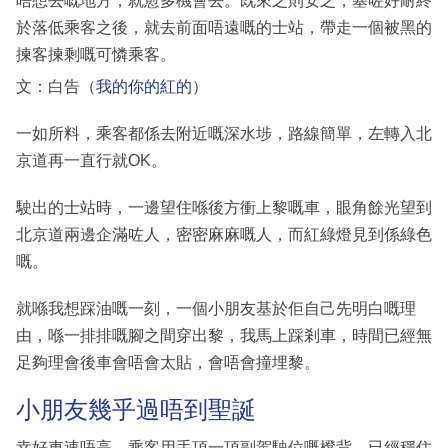
唔想去嘅地方，就愈多機會去。既來之則安之，塞咗好耐終
於落低乘客之後，就去前面唔遠嘅的士站，帶走一個被黑的
揀客揀剩嘅可憐乘客。
文：白告（
我的你的紅的
）
一如所料，乘客都係去附近嘅深水埗，路線簡單，左轉入北
京道再一直行就OK。
駛出的士站時，一邊望住喺後方衝上黎嘅車，眼角餘光望到
北京道兩邊企滿咗人，密密麻麻嘅人，而紅綠燈見到係綠色
嘅。
就喺我想踩油嘅一刻，一個小朋友基於佢自己先明白嘅理
由，喺一排排嘅腳之間穿出黎，我馬上踩剎車，時間已經無
足夠理會後車會唔會太貼，會唔會撞埋黎。
小朋友幾乎過唔到聖誕
幸好車速唔高，乘客用手頂一頂副駕駛位嘅櫈背，已經穩住