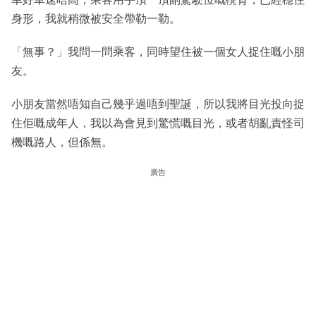
身形，我就稍微被安全帶勒一勒。
「無事？」我問一問乘客，同時望住被一個女人捉住嘅小朋
友。
小朋友當然唔知自己幾乎過唔到聖誕，所以我將目光投向捉
住佢嘅成年人，我以為會見到驚慌嘅目光，或者胡亂責怪司
機嘅路人，但係無。
廣告