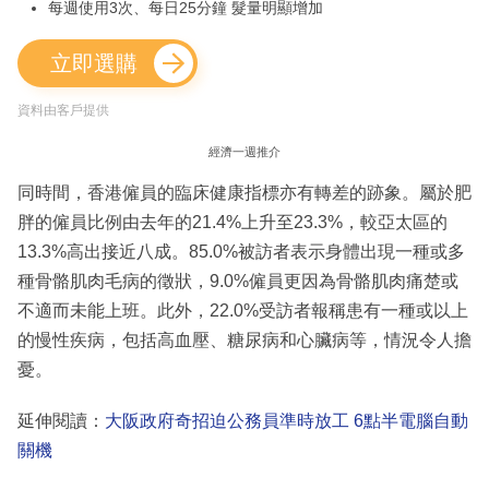
每週使用3次、每日25分鐘 髮量明顯增加
立即選購
資料由客戶提供
經濟一週推介
同時間，香港僱員的臨床健康指標亦有轉差的跡象。屬於肥
胖的僱員比例由去年的21.4%上升至23.3%，較亞太區的
13.3%高出接近八成。85.0%被訪者表示身體出現一種或多
種骨骼肌肉毛病的徵狀，9.0%僱員更因為骨骼肌肉痛楚或
不適而未能上班。此外，22.0%受訪者報稱患有一種或以上
的慢性疾病，包括高血壓、糖尿病和心臟病等，情況令人擔
憂。
延伸閱讀：
大阪政府奇招迫公務員準時放工 6點半電腦自動
關機