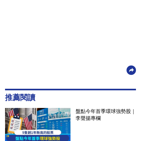
推薦閱讀
盤點今年首季環球強勢股｜
李聲揚專欄