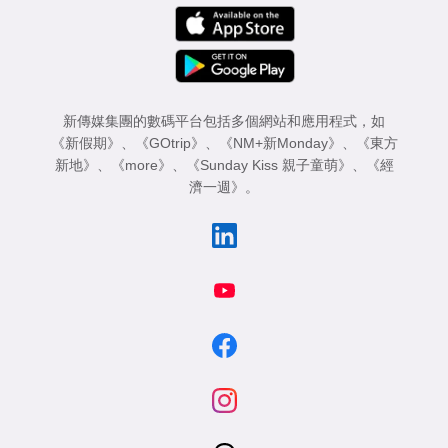
新傳媒集團的數碼平台包括多個網站和應用程式，如
《新假期》
、
《GOtrip》
、
《NM+新Monday》
、
《東方
新地》
、
《more》
、
《Sunday Kiss 親子童萌》
、
《經
濟一週》
。