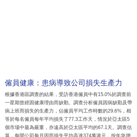
僱員健康：患病導致公司損失生產力
根據香港區調查的結果，受訪香港僱員中有15.0%於調查前
一星期曾經因健康理由而缺勤。調查分析僱員因病缺勤及帶
病上班而損失的生產力，佔僱員平均工作時數的29.6%，相
等於每名僱員每年平均損失了77.3工作天，情況於亞太區5
個市場中最為嚴重，亦遠高於亞太區平均的67.1天。調查估
算，每間公司每月因而損失平均高達374萬港元，按年急增