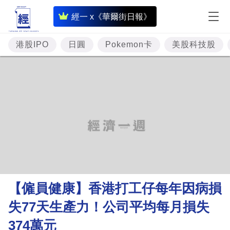
即
經一 x《華爾街日報》
時
財
港股IPO
日圓
Pokemon卡
美股科技股
經
專
題
投
資
樓
市
理
【僱員健康】香港打工仔每年因病損
財
失77天生產力！公司平均每月損失
商
374萬元
業