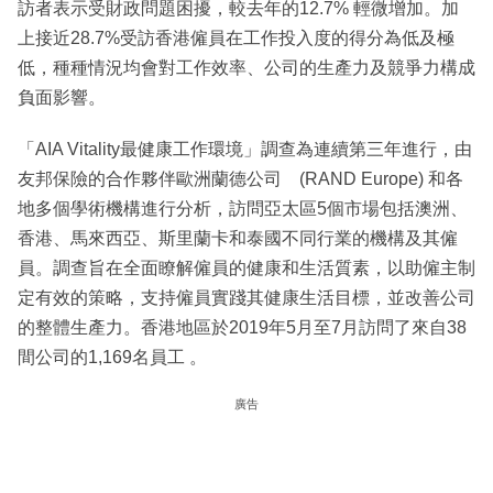
訪者表示受財政問題困擾，較去年的12.7% 輕微增加。加
上接近28.7%受訪香港僱員在工作投入度的得分為低及極
低，種種情況均會對工作效率、公司的生產力及競爭力構成
負面影響。
「AIA Vitality最健康工作環境」調查為連續第三年進行，由
友邦保險的合作夥伴歐洲蘭德公司 (RAND Europe) 和各
地多個學術機構進行分析，訪問亞太區5個市場包括澳洲、
香港、馬來西亞、斯里蘭卡和泰國不同行業的機構及其僱
員。調查旨在全面瞭解僱員的健康和生活質素，以助僱主制
定有效的策略，支持僱員實踐其健康生活目標，並改善公司
的整體生產力。香港地區於2019年5月至7月訪問了來自38
間公司的1,169名員工 。
廣告