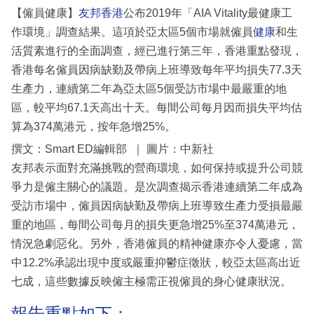
【僱員健康】
友邦香港
公布2019年「AIA Vitality最健康工
作環境」調查結果。這項於亞太區5個市場就僱員
健康
和生
活質素進行的全面調查，經已進行第三年，香港重點發現，
香港每名僱員因病缺勤及帶病上班導致每年平均損失77.3天
生產力，連續第二年為亞太區5個受訪市場中最嚴重的地
區，較平均67.1天高出十天。每間公司每月因而損失平均估
算為374萬港元，按年急增25%。
撰文：Smart ED編輯部 ｜ 圖片：中新社
友邦表示面對充滿挑戰的營商環境，如何保持或提升公司競
爭力是僱主關心的議題。是次調查揭示香港連續第二年成為
受訪市場中，僱員因病缺勤及帶病上班導致生產力受損最嚴
重的地區，每間公司每月的損失更急增25%至374萬港元，
情況急劇惡化。另外，香港僱員的精神健康亦令人憂慮，當
中12.2%承認出現中度或嚴重抑鬱症徵狀，較亞太區高出近
七成，這些數據反映僱主極需正視僱員的身心健康狀況。
報告重點如下：