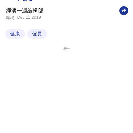
科
經濟一週編輯部
技
Dec 11 2019
職場
職
健康
僱員
場
生
廣告
活
時
事
專
欄
訂
閱
專
區