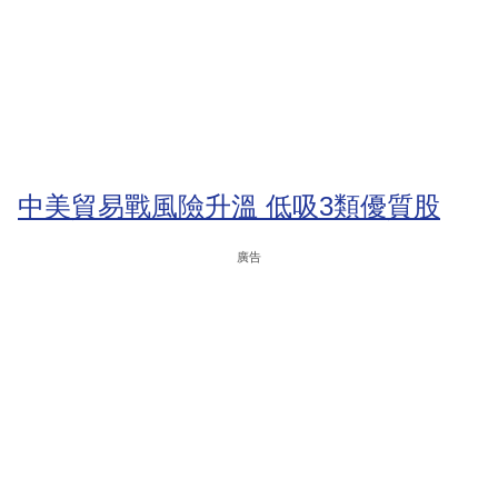
中美貿易戰風險升溫 低吸3類優質股
廣告