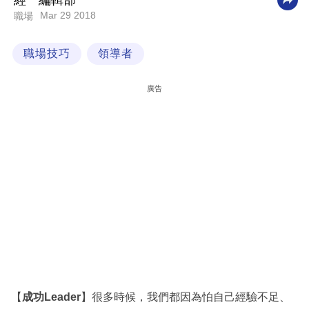
經一編輯部
Mar 29 2018
職場
科
技
職場技巧
領導者
職
場
廣告
生
活
時
事
專
欄
訂
閱
專
【
成功Leader
】很多時候，我們都因為怕自己經驗不足、
區