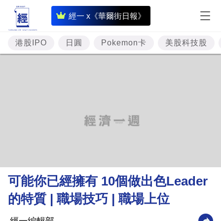
即
經一 x《華爾街日報》
時
財
港股IPO
日圓
Pokemon卡
美股科技股
經
專
題
投
資
樓
市
理
可能你已經擁有 10個做出色Leader
財
的特質 | 職場技巧 | 職場上位
商
業