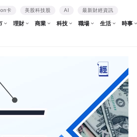
mon卡
美股科技股
AI
最新財經資訊
市
理財
商業
科技
職場
生活
時事