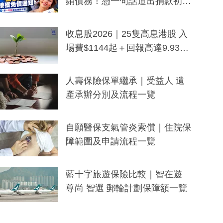
銷債務！憑一句話道出捐款初
衷：加州26萬人接獲免債通知、
一度被誤當詐騙手段
收息股2026｜25隻高息港股 入
場費$1144起＋回報高達9.93
厘！持續更新
人壽保險保單繼承｜受益人 遺
產承辦分別及流程一覽
自願醫保支氣管炎索償｜住院保
障範圍及申請流程一覽
藍十字旅遊保險比較｜智在遊
尊尚 智選 郵輪計劃保障額一覽