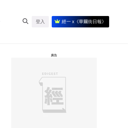
登入
經一 x《華爾街日報》
廣告