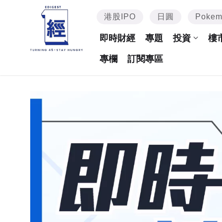
港股IPO
日圓
Poke
即時財經
專題
投資
樓
專欄
訂閱專區