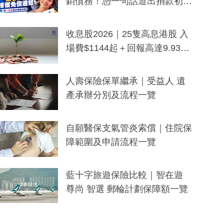
銷債務！憑一句話道出捐款初
衷：加州26萬人接獲免債通知、
一度被誤當詐騙手段
收息股2026｜25隻高息港股 入
場費$1144起＋回報高達9.93
厘！持續更新
人壽保險保單繼承｜受益人 遺
產承辦分別及流程一覽
自願醫保支氣管炎索償｜住院保
障範圍及申請流程一覽
藍十字旅遊保險比較｜智在遊
尊尚 智選 郵輪計劃保障額一覽