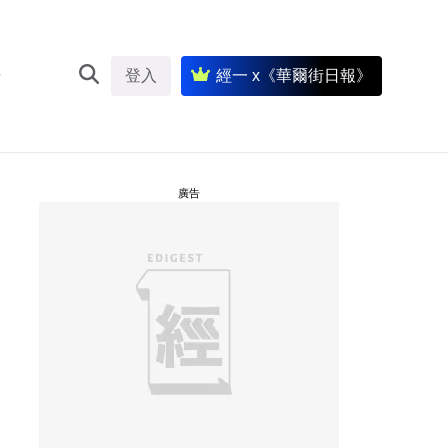
登入
經一 x《華爾街日報》
廣告