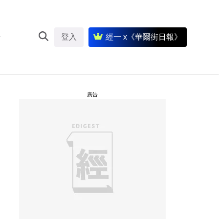
登入
經一 x《華爾街日報》
廣告