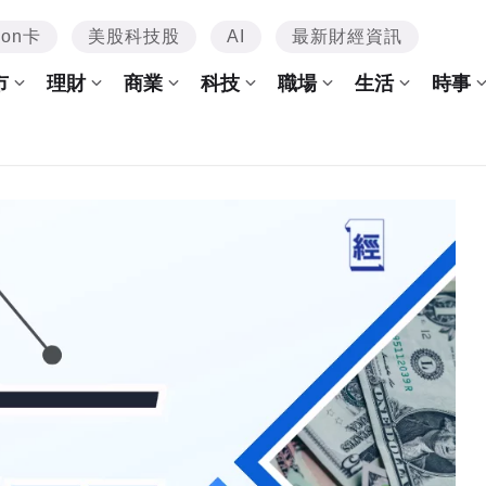
mon卡
美股科技股
AI
最新財經資訊
市
理財
商業
科技
職場
生活
時事