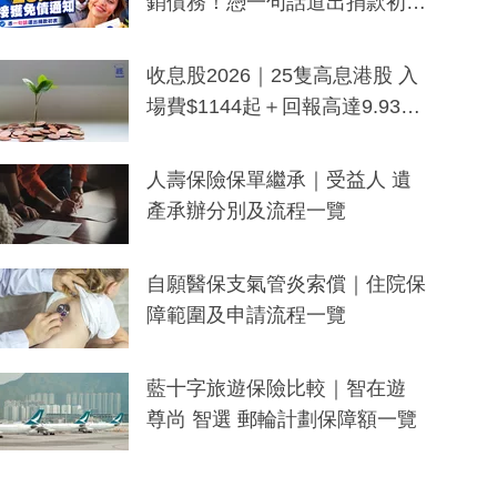
銷債務！憑一句話道出捐款初
衷：加州26萬人接獲免債通知、
一度被誤當詐騙手段
收息股2026｜25隻高息港股 入
場費$1144起＋回報高達9.93
厘！持續更新
人壽保險保單繼承｜受益人 遺
產承辦分別及流程一覽
自願醫保支氣管炎索償｜住院保
障範圍及申請流程一覽
藍十字旅遊保險比較｜智在遊
尊尚 智選 郵輪計劃保障額一覽