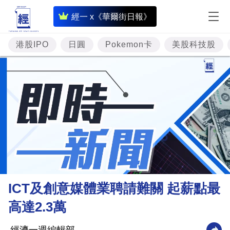
即
經一 x《華爾街日報》
時
財
港股IPO
日圓
Pokemon卡
美股科技股
經
專
題
投
資
樓
市
理
ICT及創意媒體業聘請難關 起薪點最
財
高達2.3萬
商
業