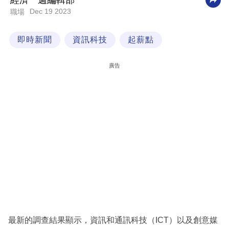
經濟一週編輯部
Dec 19 2023
職場
科
技
即時新聞
資訊科技
起薪點
職
場
廣告
生
活
時
事
專
欄
訂
閱
專
最新的調查結果顯示，資訊和通訊科技（ICT）以及創意媒
區