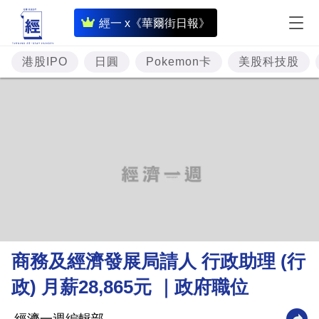
即
經一 x《華爾街日報》
時
財
港股IPO
日圓
Pokemon卡
美股科技股
經
專
題
投
資
樓
市
理
商務及經濟發展局請人 行政助理 (行
財
政) 月薪28,865元 ｜政府職位
商
業