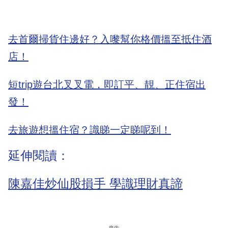
去首爾掃貨住邊好？入嚟幫你格價搵至抵住酒
店！
短trip遊台北叉叉電，即訂平、靚、正住宿出
發！
去旅遊想搵住宿？識睇一定睇呢到！
延伸閱讀：
陳嘉佳炒仙股損手 學識理財真諦
廣告