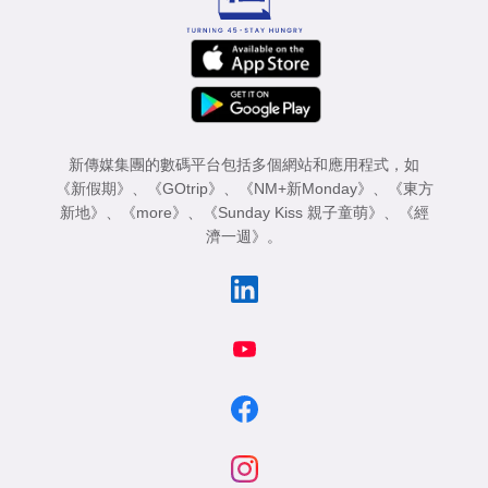
新傳媒集團的數碼平台包括多個網站和應用程式，如
《新假期》
、
《GOtrip》
、
《NM+新Monday》
、
《東方
新地》
、
《more》
、
《Sunday Kiss 親子童萌》
、
《經
濟一週》
。