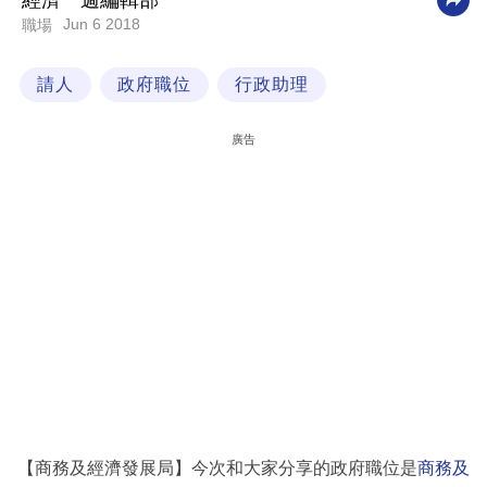
經濟一週編輯部
Jun 6 2018
職場
科
技
請人
政府職位
行政助理
職
場
廣告
生
活
時
事
專
欄
訂
閱
專
【商務及經濟發展局】今次和大家分享的政府職位是
商務及
區