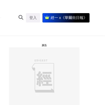
登入
經一 x《華爾街日報》
廣告