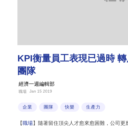
KPI衡量員工表現已過時 轉
團隊
經濟一週編輯部
Jan 15 2019
職場
企業
團隊
快樂
生產力
【
職場
】隨著留住頂尖人才愈來愈困難，公司更