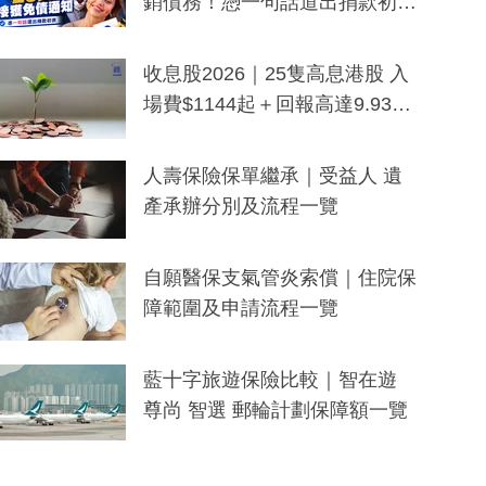
銷債務！憑一句話道出捐款初
衷：加州26萬人接獲免債通知、
一度被誤當詐騙手段
收息股2026｜25隻高息港股 入
場費$1144起＋回報高達9.93
厘！持續更新
人壽保險保單繼承｜受益人 遺
產承辦分別及流程一覽
自願醫保支氣管炎索償｜住院保
障範圍及申請流程一覽
藍十字旅遊保險比較｜智在遊
尊尚 智選 郵輪計劃保障額一覽