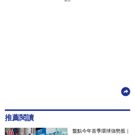
廣告
推薦閱讀
盤點今年首季環球強勢股｜