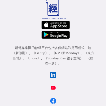
新傳媒集團的數碼平台包括多個網站和應用程式，如
《新假期》
、
《GOtrip》
、
《NM+新Monday》
、
《東方
新地》
、
《more》
、
《Sunday Kiss 親子童萌》
、
《經
濟一週》
。