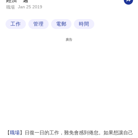
經濟一週
Jan 25 2019
職場
科
技
工作
管理
電郵
時間
職
場
廣告
生
活
時
事
專
欄
訂
閱
專
【
職場
】日復一日的工作，難免會感到倦怠。如果想讓自己
區