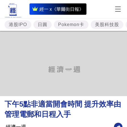
即
經一 x《華爾街日報》
時
財
港股IPO
日圓
Pokemon卡
美股科技股
經
專
題
投
資
樓
市
理
下午5點非適當開會時間 提升效率由
財
管理電郵和日程入手
商
業