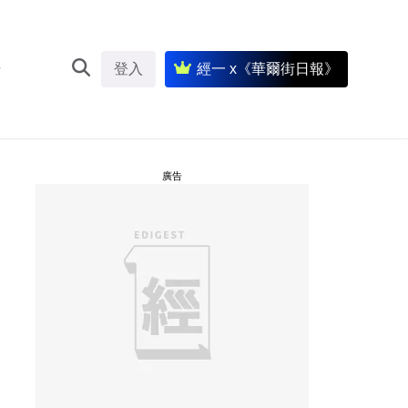
登入
經一 x《華爾街日報》
廣告