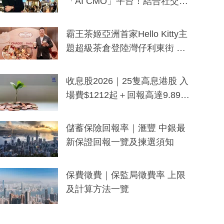
「AI CMO」平台！結合社交聆
聽與廣東話大模型 助中小企數
分鐘生成「貼地」宣傳短片
霸王茶姬亞洲首家Hello Kitty主
題超級茶倉登陸灣仔利東街 推
出首創「伯爵紅茶色」Hello Kitt
y及香港限定特調系列
收息股2026｜25隻高息港股 入
場費$1212起＋回報高達9.89
厘！持續更新
儲蓄保險回報率｜滙豐 中銀最
新保證回報一覽及揀選須知
保費徵費｜保監局徵費率 上限
及計算方法一覽