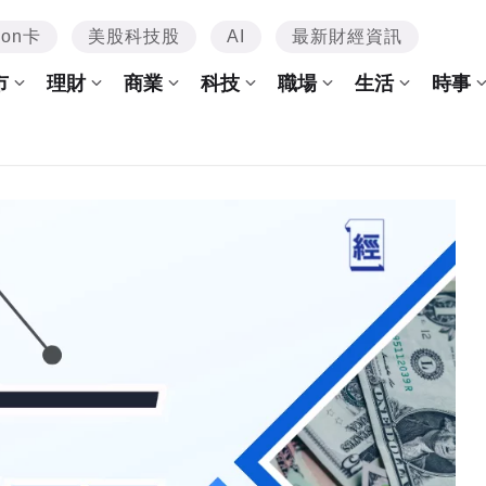
mon卡
美股科技股
AI
最新財經資訊
市
理財
商業
科技
職場
生活
時事