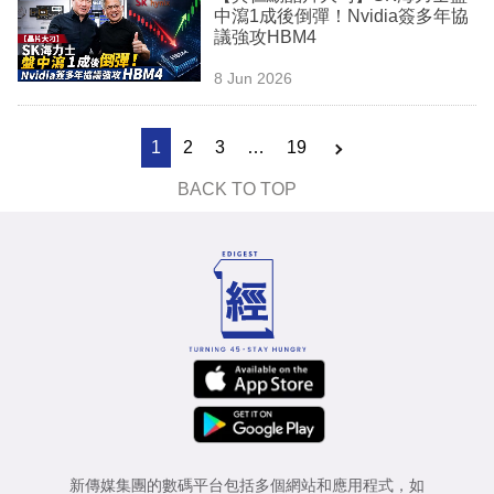
中瀉1成後倒彈！Nvidia簽多年協
議強攻HBM4
8 Jun 2026
1
2
3
…
19
BACK TO TOP
新傳媒集團的數碼平台包括多個網站和應用程式，如