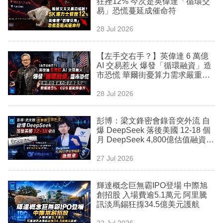
狂挫12% 今次是英偉達「循環交
業
易」恐慌蔓延成催命符
科
28 Jul 2026
技
【左手交右手？】英偉達 6 萬億
職
AI 交易惹火 爆發「循環融資」造
市恐慌 華爾街憂算力需求嚴重失
場
真 股價挫 5% CDS 創紀錄急升
28 Jul 2026
生
活
彭博：梁文鋒密會錄音突外流 自
爆 DeepSeek 落後美國 12-18 個
時
月 DeepSeek 4,800億估值融資急
事
煞車
27 Jul 2026
專
欄
輝達概念巨無霸IPO登場 中際旭
創招股 入場費逾5.1萬元 阿里騰
訂
訊淡馬錫狂揼34.5億美元護航
閱
22 Jul 2026