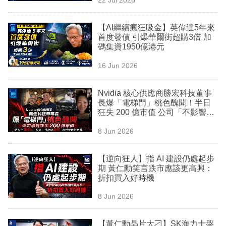
專
區
【AI繼續瘋狂吸金】英偉達5年來
首度發債 引爆華爾街超購3倍 加
碼集資1950億港元
16 Jun 2026
Nvidia 核心供應商勝宏科技董事
長爆「電梯門」桃色醜聞！半日
狂失 200 億市值 公司「不影響日
常經營及訂單」
8 Jun 2026
【逆向狂人】指 AI 建設仍處起步
期 黃仁勳笑言跌市應該更高興：
折扣買入好時機
8 Jun 2026
【黃仁勳晶片大刁】SK海力士盤