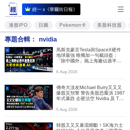
即
經一 x《華爾街日報》
時
財
港股IPO
日圓
Pokemon卡
美股科技股
經
專題合輯：
nvidia
專
馬斯克豪言Tesla與SpaceX硬件
題
地球最強 唯獨加一句戴頭盔：
「除中國外」揭上海廠佔過半產
投
量底牌 火箭技術進軍 AI
6 Aug 2026
資
樓
傳奇大淡友Michael Burry又又又
爆股災預警 警告美股恐重演 1987
市
年式暴跌 企硬沽空 Nvidia 及 Tesl
a 等科企巨頭
理
5 Aug 2026
財
韓股又又又暴瀉熔斷！SK海力士
商