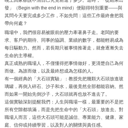
晚上回家卻說不清自己究竟前進了多少。這時，「從結果出
發」（Begin with the end in mind）便顯得特別重要——與
其問今天要完成多少工作，不如先問：這些工作最終會把我
帶向何處？
職場中，我們很容易被眼前的壓力牽著鼻子走。老闆的要
求、客戶的期待、同事的協調、業績的數字，都能輕易成為
每日驅動力。然而，若長期只被事情推著走，就會逐漸失去
生命的主導權。
真正成熟的職場人，不僅懂得把事情做好，更清楚自己為何
而做、為誰而做，以及最終想成為怎樣的人。
有一個經典的「大石頭實驗」：教授先把幾顆大石頭放進玻
璃罐，再倒入碎石、沙子和水，最後竟然全部都能容納。然
而如果一開始先倒沙子，大石頭就再也放不進去了。
這個實驗深刻提醒我們：人生與職場一樣，最重要的不是把
所有空隙都填滿，而是先把生命中的「大石頭」放進去。對
職場人而言，這些大石頭可能是誠信、專業能力、健康、家
庭、信仰或持續學習，以及對人的關懷與責任感。