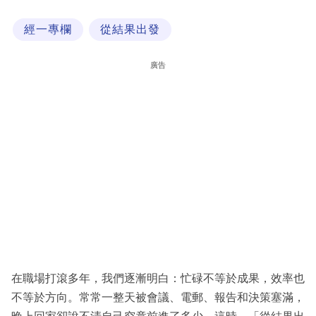
科
經一專欄
從結果出發
技
職
廣告
場
生
活
時
事
專
欄
訂
閱
在職場打滾多年，我們逐漸明白：忙碌不等於成果，效率也
專
不等於方向。常常一整天被會議、電郵、報告和決策塞滿，
區