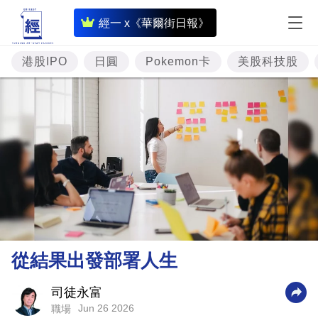
即
經一 x《華爾街日報》
時
財
港股IPO
日圓
Pokemon卡
美股科技股
經
專
題
投
資
樓
市
理
從結果出發部署人生
財
商
司徒永富
Jun 26 2026
職場
業