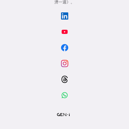
濟一週》
。