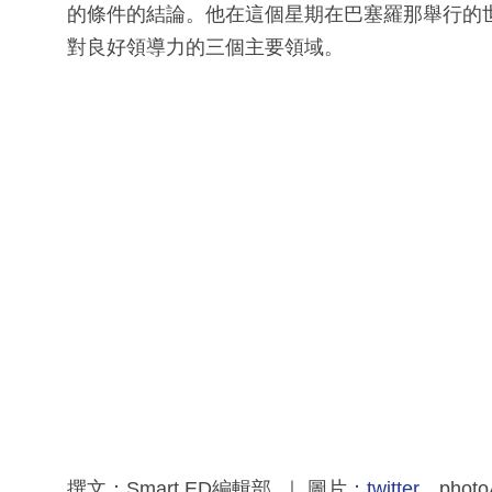
的條件的結論。他在這個星期在巴塞羅那舉行的
對良好領導力的三個主要領域。
撰文：Smart ED編輯部 ｜ 圖片：
twitter
、pho