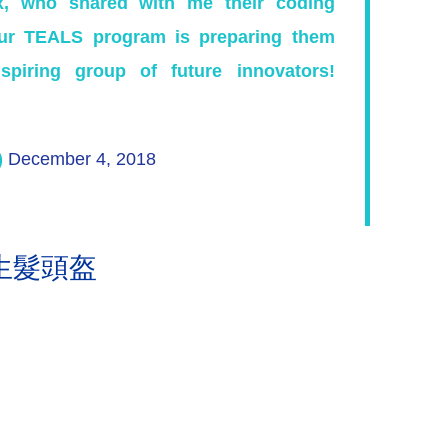
x, who shared with me their coding
our TEALS program is preparing them
spiring group of future innovators!
)
December 4, 2018
生髮頭盔