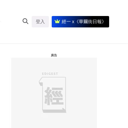
登入
經一 x《華爾街日報》
廣告