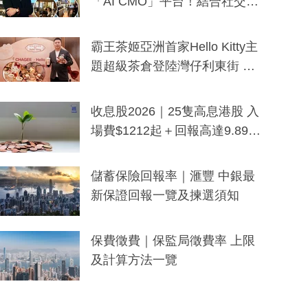
「AI CMO」平台！結合社交聆
聽與廣東話大模型 助中小企數
分鐘生成「貼地」宣傳短片
霸王茶姬亞洲首家Hello Kitty主
題超級茶倉登陸灣仔利東街 推
出首創「伯爵紅茶色」Hello Kitt
y及香港限定特調系列
收息股2026｜25隻高息港股 入
場費$1212起＋回報高達9.89
厘！持續更新
儲蓄保險回報率｜滙豐 中銀最
新保證回報一覽及揀選須知
保費徵費｜保監局徵費率 上限
及計算方法一覽