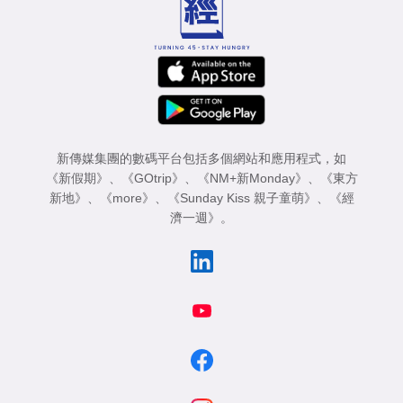
新傳媒集團的數碼平台包括多個網站和應用程式，如
《新假期》
、
《GOtrip》
、
《NM+新Monday》
、
《東方
新地》
、
《more》
、
《Sunday Kiss 親子童萌》
、
《經
濟一週》
。