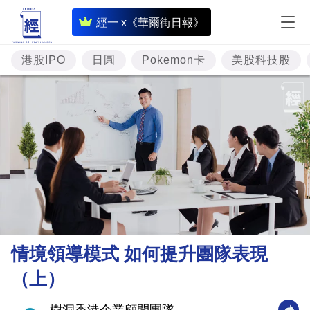
即
經一 x《華爾街日報》
時
財
港股IPO
日圓
Pokemon卡
美股科技股
經
專
題
投
資
樓
市
理
情境領導模式 如何提升團隊表現
財
（上）
商
業