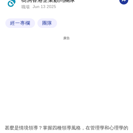
樹洞香港企業顧問團隊
Jun 13 2025
職場
科
技
經一專欄
團隊
職
場
廣告
生
活
時
事
專
欄
訂
閱
專
甚麼是情境領導？掌握四種領導風格，在管理學和心理學的
區