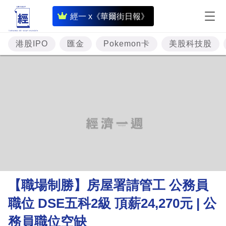
即
經一 x《華爾街日報》
時
財
港股IPO
匯金
Pokemon卡
美股科技股
經
專
題
投
資
樓
市
理
【職場制勝】房屋署請管工 公務員
財
職位 DSE五科2級 頂薪24,270元 | 公
商
務員職位空缺
業