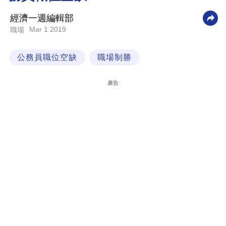
科
經濟一週編輯部
技
Mar 1 2019
職場
職
公務員職位空缺
職場制勝
場
生
廣告
活
時
事
專
欄
訂
閱
專
區