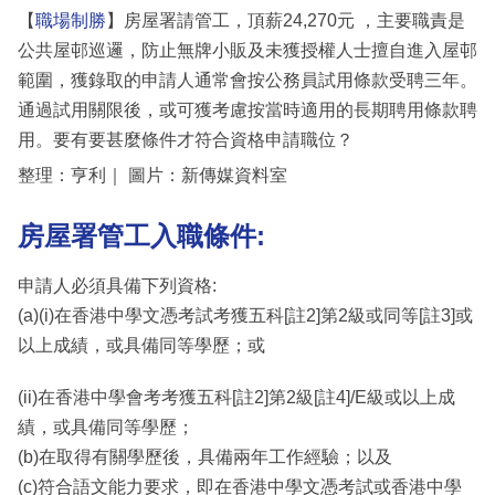
【
職場制勝
】房屋署請管工，頂薪24,270元 ，主要職責是
公共屋邨巡邏，防止無牌小販及未獲授權人士擅自進入屋邨
範圍，獲錄取的申請人通常會按公務員試用條款受聘三年。
通過試用關限後，或可獲考慮按當時適用的長期聘用條款聘
用。要有要甚麼條件才符合資格申請職位？
整理：亨利｜ 圖片：新傳媒資料室
房屋署管工入職條件:
申請人必須具備下列資格:
(a)(i)在香港中學文憑考試考獲五科[註2]第2級或同等[註3]或
以上成績，或具備同等學歷；或
(ii)在香港中學會考考獲五科[註2]第2級[註4]/E級或以上成
績，或具備同等學歷；
(b)在取得有關學歷後，具備兩年工作經驗；以及
(c)符合語文能力要求，即在香港中學文憑考試或香港中學