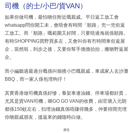
司機（的士/小巴/貨VAN）
如果你做司機，最怕啲住附近嘅親戚。平日返工放工會
whatsapp問你開工未，會唔會有時間「順路」兜一兜佢返
工放工。而「順路」嘅範圍又好闊，只要唔過海就係順路。
有時SHOPPING買野買多左，又會叫你有冇時間車佢返屋
企，當然啦，到步之後，又要你幫手擔擔抬抬，搬啲野返屋
企。
而小編聽過最過分嘅係叫個揸小巴嘅親戚，車成家人去沙灘
BBQ，而一家人係包埋狗仔！
其實香港做司機真係好慘，養架車連油錢、停車場都好貴，
尤其是貨VAN司機，睇GO GO VAN的收費，由官塘入元朗
都係150蚊左右，扣埋油錢真係唔賺得幾多，仲要得閒兜埋
你啲親戚朋友，搵返來的錢隨時白做。
廣告