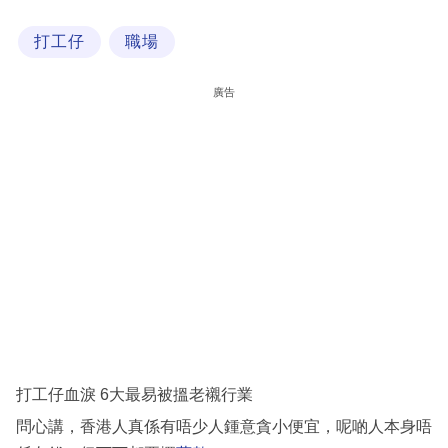
科
打工仔
職場
技
職
廣告
場
生
活
時
事
專
欄
訂
閱
打工仔血淚 6大最易被搵老襯行業
專
問心講，香港人真係有唔少人鍾意貪小便宜，呢啲人本身唔
區