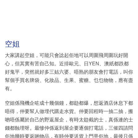
空姐
大家講起空姐，可能只會諗起佢地可以周圍飛周圍玩好開
心，但其實有苦自己知。近排歐元、日YEN、澳紙都跌都
好鬼平，突然就好多三姑六婆、唔熟的朋友會打電話，叫你
幫個手買名牌袋、化妝品、生果、蜜糖、乜乜物物，應有盡
有。
空姐係飛機企咗成十幾個鐘，都攰都爆，想返酒店休息下都
唔得，仲要幫人做埋代購走水貨。仲要回程時一抽二抽，搬
啲唔係屬於自己的野返屋企，有時太攰截的士，真係連的士
錢都蝕埋呀。最慘仲係返到屋企要逐個打電話，三催四請問
佢地幾時要返啲物品，有時仲要送貨上門畀佢地，最後只係