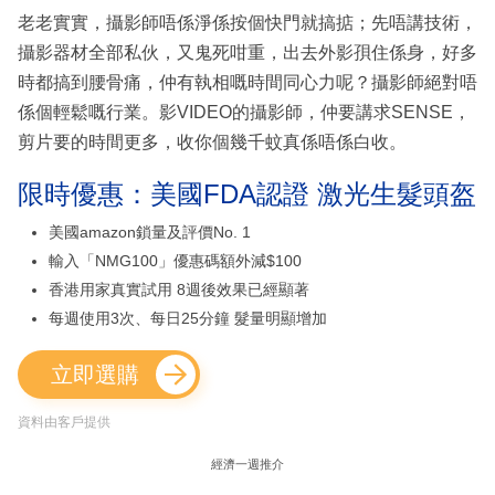
老老實實，攝影師唔係淨係按個快門就搞掂；先唔講技術，
攝影器材全部私伙，又鬼死咁重，出去外影孭住係身，好多
時都搞到腰骨痛，仲有執相嘅時間同心力呢？攝影師絕對唔
係個輕鬆嘅行業。影VIDEO的攝影師，仲要講求SENSE，
剪片要的時間更多，收你個幾千蚊真係唔係白收。
限時優惠：美國FDA認證 激光生髮頭盔
美國amazon鎖量及評價No. 1
輸入「NMG100」優惠碼額外減$100
香港用家真實試用 8週後效果已經顯著
每週使用3次、每日25分鐘 髮量明顯增加
立即選購
資料由客戶提供
經濟一週推介