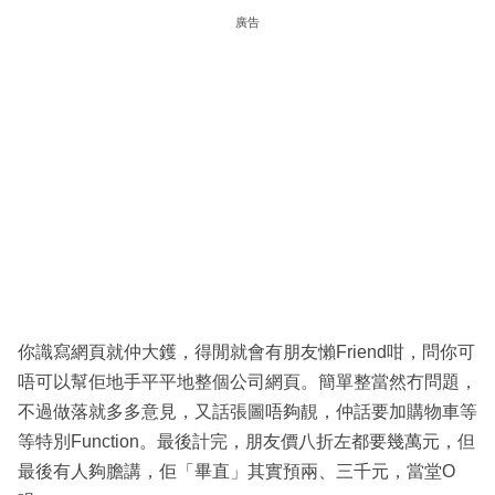
廣告
你識寫網頁就仲大鑊，得閒就會有朋友懶Friend咁，問你可
唔可以幫佢地手平平地整個公司網頁。簡單整當然冇問題，
不過做落就多多意見，又話張圖唔夠靚，仲話要加購物車等
等特別Function。最後計完，朋友價八折左都要幾萬元，但
最後有人夠膽講，佢「畢直」其實預兩、三千元，當堂O