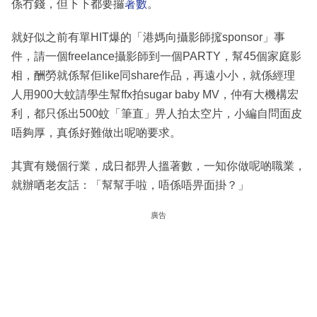
係冇錢，但下下都要攞
著數
。
就好似之前有單HIT爆的「港媽向攝影師搲sponsor」事
件，請一個freelance攝影師到一個PARTY，幫45個家庭影
相，酬勞就係幫佢like同share作品，再遠小小，就係經理
人用900大蚊請學生幫ffx拍sugar baby MV，仲有大機構宏
利，都只係出500蚊「筆直」畀人拍太空片，小編自問面皮
唔夠厚，真係好難做出呢啲要求。
其實有幾個行業，成日都畀人搵著數，一知你做呢啲職業，
就辦哂老友話：「幫幫手啦，唔係唔畀面掛？」
廣告