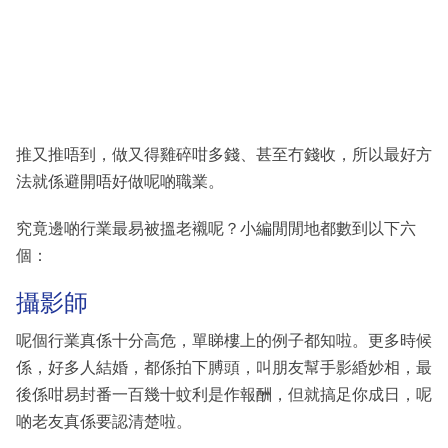
推又推唔到，做又得雞碎咁多錢、甚至冇錢收，所以最好方
法就係避開唔好做呢啲職業。
究竟邊啲行業最易被搵老襯呢？小編閒閒地都數到以下六
個：
攝影師
呢個行業真係十分高危，單睇樓上的例子都知啦。更多時候
係，好多人結婚，都係拍下膊頭，叫朋友幫手影緍妙相，最
後係咁易封番一百幾十蚊利是作報酬，但就搞足你成日，呢
啲老友真係要認清楚啦。