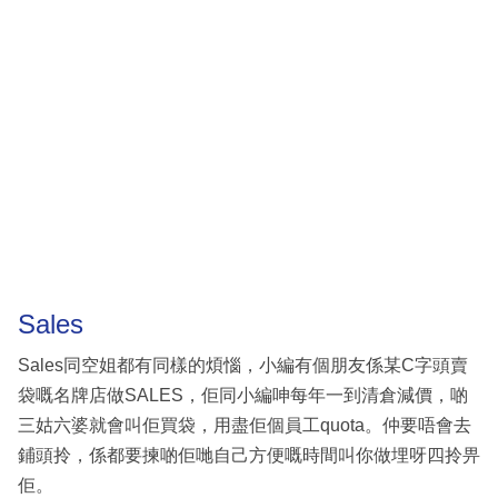
Sales
Sales同空姐都有同樣的煩惱，小編有個朋友係某C字頭賣
袋嘅名牌店做SALES，佢同小編呻每年一到清倉減價，啲
三姑六婆就會叫佢買袋，用盡佢個員工quota。仲要唔會去
鋪頭拎，係都要揀啲佢哋自己方便嘅時間叫你做埋呀四拎畀
佢。