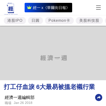
即
經一 x《華爾街日報》
時
財
港股IPO
日圓
Pokemon卡
美股科技股
經
專
題
投
資
樓
市
理
打工仔血淚 6大最易被搵老襯行業
財
商
經濟一週編輯部
Jan 26 2018
職場
業