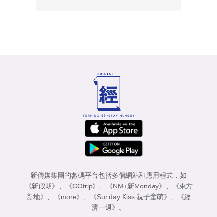
新傳媒集團的數碼平台包括多個網站和應用程式，如
《新假期》
、
《GOtrip》
、
《NM+新Monday》
、
《東方
新地》
、
《more》
、
《Sunday Kiss 親子童萌》
、
《經
濟一週》
。