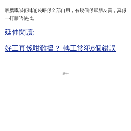
最嬲嘅喺佢哋啲袋唔係全部自用，有幾個係幫朋友買，真係
一打膠唔使找。
延伸閱讀:
好工真係咁難搵？ 轉工常犯6個錯誤
廣告