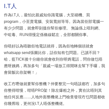
I.T人
作為I.T人，最怕比親戚知你識電腦，大至砌機、寫
program，小至賣電腦、安裝寬頻等等。因為當佢部電腦一
有少少問題，就會即刻搵你幫佢修理。 無論係上唔到網、
中咗毒、RUN得慢定係條線鬆左，全部都關你事。
你唔好以為唔聽佢地電話就得，因為佢地轉個頭就會
whatsapp send張圖比你，話你知有乜問題。已讀不回？
哈，藍TICK後十分鐘你就會收到你呀媽電話，問你做乜唔
應呀姨媽，再加多句「親戚一場放工得閒咪去幫下手囉，我
會留飯比你架喇！」
收工冇嘢做就要幫你整機？仲要整完一句唔該都冇，加多句
你整得咁慢，咁唔PRO架！除左爆粗之外，實在比唔到其
他任何反應……人地外面整機佬上門檢查發現冇乜問題都收
你幾舊啦，更何況I.T人唔係整機佬。