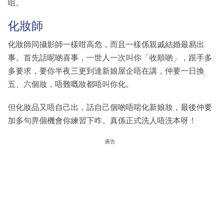
咀。
化妝師
化妝師同攝影師一樣咁高危，而且一樣係親戚結婚最易出
事。首先話呢啲喜事，一世人一次叫你「收順啲」，跟手多
多要求，要你半夜三更到達新娘屋企唔在講，仲要一日換
五、六個妝，唔難嘅妝都唔叫你化。
但化妝品又唔自己出，話自己個啲唔啱化新娘妝，最後仲要
加多句畀個機會你練習下咋。真係正式洗人唔洗本呀！
廣告