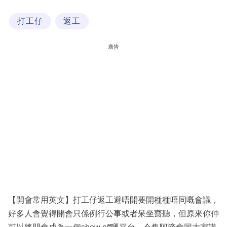
科
打工仔
返工
技
職
廣告
場
生
活
時
事
專
欄
訂
閱
【開會常用英文】打工仔返工避唔開要開種種唔同嘅會議，
專
好多人會覺得開會只係例行公事或者呆坐齋聽，但原來你仲
區