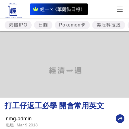
即
經一 x《華爾街日報》
時
財
港股IPO
日圓
Pokemon卡
美股科技股
經
專
題
投
資
樓
市
理
打工仔返工必學 開會常用英文
財
商
nmg-admin
Mar 9 2018
職場
業