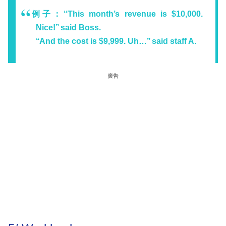
例子：‘‘This month’s revenue is $10,000.
Nice!’’ said Boss.
‘‘And the cost is $9,999. Uh…’’ said staff A.
廣告