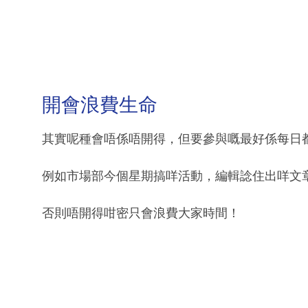
開會浪費生命
其實呢種會唔係唔開得，但要參與嘅最好係每日
例如市場部今個星期搞咩活動，編輯諗住出咩文
否則唔開得咁密只會浪費大家時間！