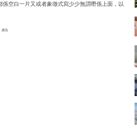
都係空白一片又或者象徵式寫少少無謂嘢係上面，以
廣告