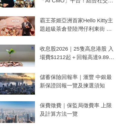
「AI CMO」平台！結合社交聆
聽與廣東話大模型 助中小企數
分鐘生成「貼地」宣傳短片
霸王茶姬亞洲首家Hello Kitty主
題超級茶倉登陸灣仔利東街 推
出首創「伯爵紅茶色」Hello Kitt
y及香港限定特調系列
收息股2026｜25隻高息港股 入
場費$1212起＋回報高達9.89
厘！持續更新
儲蓄保險回報率｜滙豐 中銀最
新保證回報一覽及揀選須知
保費徵費｜保監局徵費率 上限
及計算方法一覽