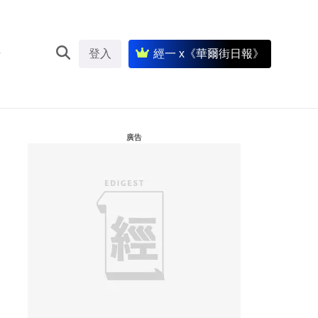
登入
經一 x《華爾街日報》
廣告