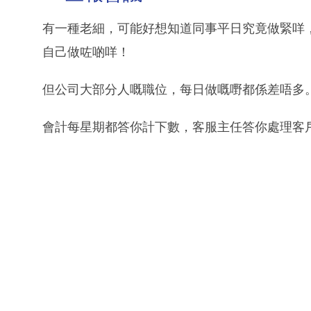
有一種老細，可能好想知道同事平日究竟做緊咩
自己做咗啲咩！
但公司大部分人嘅職位，每日做嘅嘢都係差唔多
會計每星期都答你計下數，客服主任答你處理客