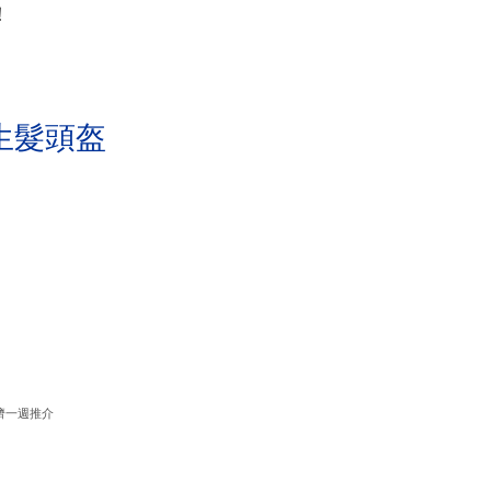
！
生髮頭盔
濟一週推介