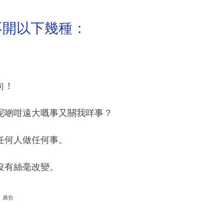
不開以下幾種：
向！
呢啲咁遠大嘅事又關我咩事？
任何人做任何事。
沒有絲毫改變。
廣告