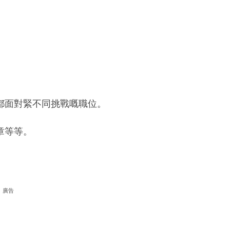
都面對緊不同挑戰嘅職位。
章等等。
廣告