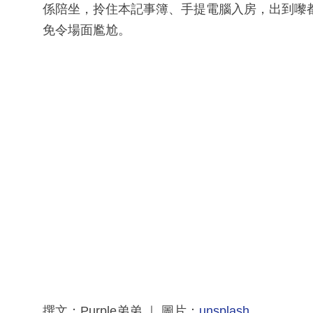
係陪坐，拎住本記事簿、手提電腦入房，出到嚟
免令場面尷尬。
撰文：Purple弟弟 ｜ 圖片：
unsplash