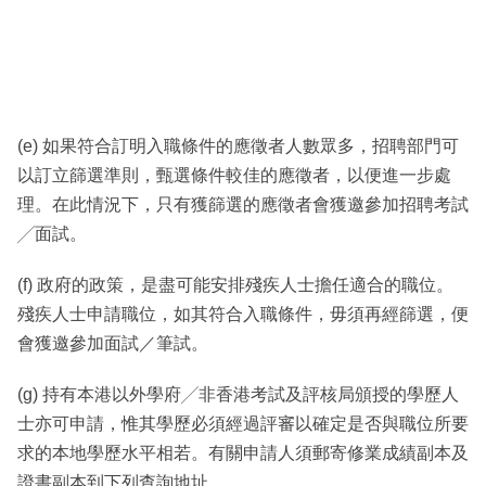
(e) 如果符合訂明入職條件的應徵者人數眾多，招聘部門可
以訂立篩選準則，甄選條件較佳的應徵者，以便進一步處
理。在此情況下，只有獲篩選的應徵者會獲邀參加招聘考試
╱面試。
(f) 政府的政策，是盡可能安排殘疾人士擔任適合的職位。
殘疾人士申請職位，如其符合入職條件，毋須再經篩選，便
會獲邀參加面試／筆試。
(g) 持有本港以外學府╱非香港考試及評核局頒授的學歷人
士亦可申請，惟其學歷必須經過評審以確定是否與職位所要
求的本地學歷水平相若。有關申請人須郵寄修業成績副本及
證書副本到下列查詢地址。