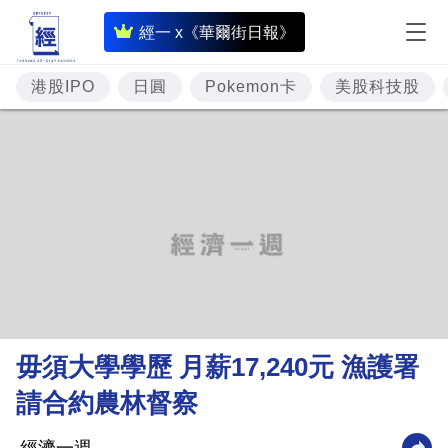
即
經一 x《華爾街日報》
時
財
港股IPO
日圓
Pokemon卡
美股科技股
經
專
題
投
資
樓
市
理
毋須大學學歷 月薪17,240元 漁護署
財
請合約農林督察
商
業