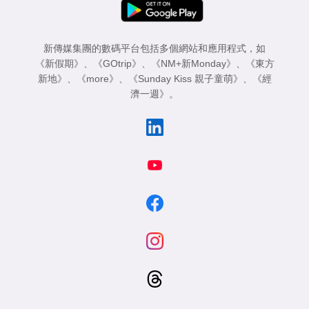
新傳媒集團的數碼平台包括多個網站和應用程式，如
《新假期》
、
《GOtrip》
、
《NM+新Monday》
、
《東方
新地》
、
《more》
、
《Sunday Kiss 親子童萌》
、
《經
濟一週》
。