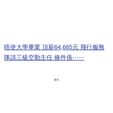
唔使大學畢業 頂薪64,665元 飛行服務
隊請三級空勤主任 條件係⋯⋯
廣告