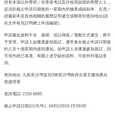
持有本港以外學府／非香港考試及評核局頒授的學歷人士，
必須於截止申請日期後的一星期內把修業成績副本、文憑／
證書副本及其他相關的履歷証明遞交或郵寄到查詢地址(請
在文件每頁註明網上申請編號)。
申請書如資料不全、逾期、或以傳真／電郵方式遞交，將不
予受理。申請人如獲選參加面試，通常會在截止申請日期後
約八至十個星期內接到通知。如申請人未獲邀參加面試，則
可視作經已落選。有關上述空缺的資料，可按所列電話查
詢。
查詢地址: 九龍長沙灣道303號長沙灣政府合署五樓漁農自
然護理署
查詢電話: 2150 6685
截止申請日期(日/月/年) : 04/01/2019 23:59:00