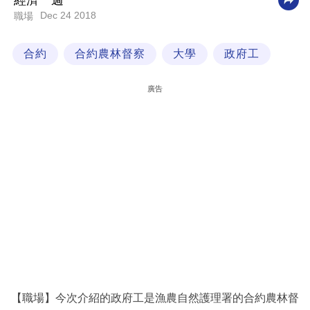
經濟一週
Dec 24 2018
職場
科
技
合約
合約農林督察
大學
政府工
職
場
廣告
生
活
時
事
專
欄
訂
閱
專
【職場】今次介紹的政府工是漁農自然護理署的合約農林督
區