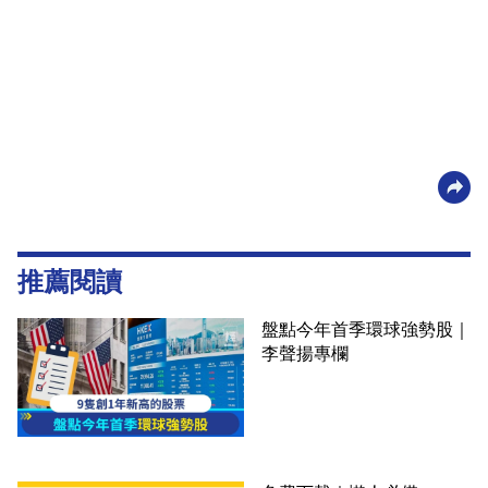
推薦閱讀
盤點今年首季環球強勢股｜
李聲揚專欄