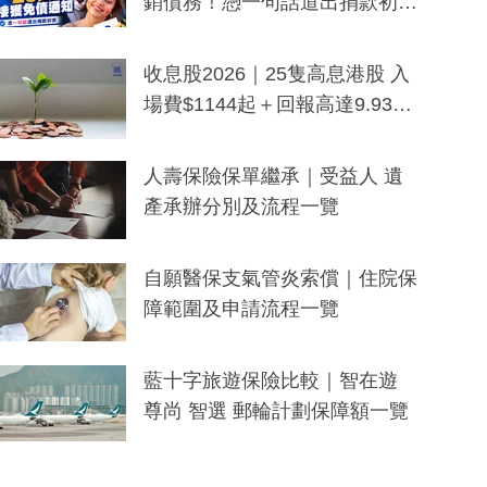
銷債務！憑一句話道出捐款初
衷：加州26萬人接獲免債通知、
一度被誤當詐騙手段
收息股2026｜25隻高息港股 入
場費$1144起＋回報高達9.93
厘！持續更新
人壽保險保單繼承｜受益人 遺
產承辦分別及流程一覽
自願醫保支氣管炎索償｜住院保
障範圍及申請流程一覽
藍十字旅遊保險比較｜智在遊
尊尚 智選 郵輪計劃保障額一覽