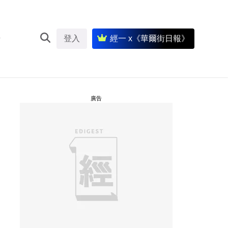
登入
經一 x《華爾街日報》
廣告