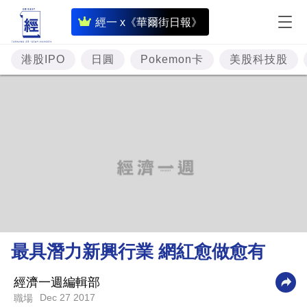
即
經一 x《華爾街日報》
時
財
港股IPO
日圓
Pokemon卡
美股科技股
經
專
題
投
資
樓
市
理
最具潛力新興行業 網紅愈做愈有
財
商
經濟一週編輯部
Dec 27 2017
職場
業