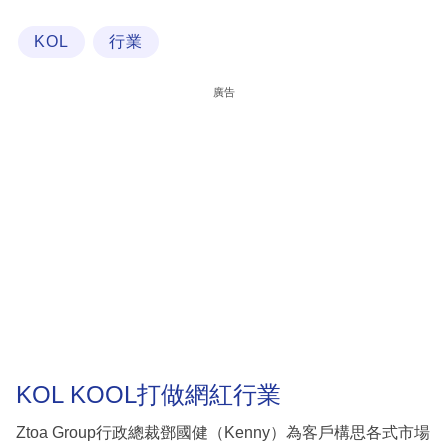
科
KOL
行業
技
職
廣告
場
生
活
時
事
專
欄
訂
閱
KOL KOOL打做網紅行業
專
Ztoa Group行政總裁鄧國健（Kenny）為客戶構思各式市場
區