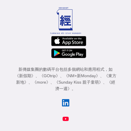
新傳媒集團的數碼平台包括多個網站和應用程式，如
《新假期》
、
《GOtrip》
、
《NM+新Monday》
、
《東方
新地》
、
《more》
、
《Sunday Kiss 親子童萌》
、
《經
濟一週》
。