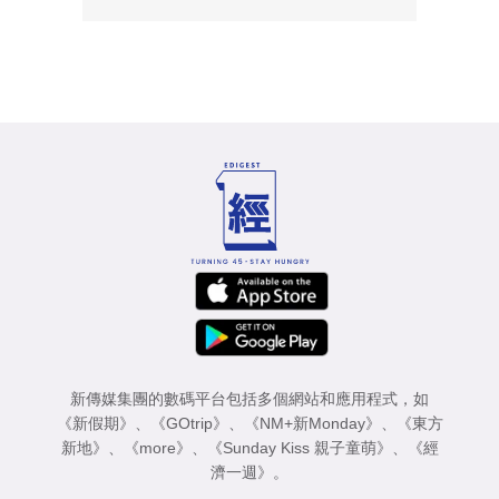
新傳媒集團的數碼平台包括多個網站和應用程式，如
《新假期》
、
《GOtrip》
、
《NM+新Monday》
、
《東方
新地》
、
《more》
、
《Sunday Kiss 親子童萌》
、
《經
濟一週》
。