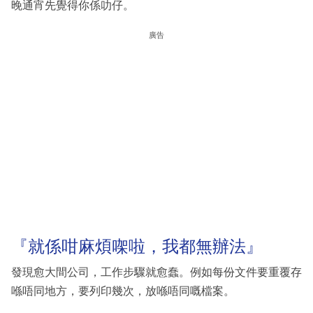
晚通宵先覺得你係叻仔。
廣告
『就係咁麻煩㗎啦，我都無辦法』
發現愈大間公司，工作步驟就愈蠢。例如每份文件要重覆存
喺唔同地方，要列印幾次，放喺唔同嘅檔案。