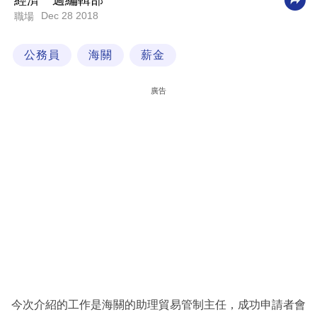
經濟一週編輯部
Dec 28 2018
職場
科
技
公務員
海關
薪金
職
場
廣告
生
活
時
事
專
欄
訂
閱
專
今次介紹的工作是海關的助理貿易管制主任，成功申請者會
區