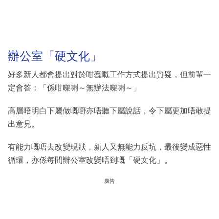
辦公室「硬文化」
好多新人都會提出對於咁蠢嘅工作方式提出質疑，但前輩一
定會答：「係咁㗎喇～無辦法㗎喇～」
高層唔明白下屬做嘅嘢亦唔聽下屬說話，令下屬更加唔敢提
出意見。
有能力嘅唔去改變現狀，新人又無能力反坑，最後變成惡性
循環，亦係每間辦公室改變唔到嘅「硬文化」。
廣告