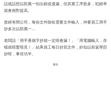
話就話想以防萬一怕出錯或遺漏，但其實工序愈多，犯錯率
就會相對提高。
曾經有間公司，每份文件除咗需要文件輸入，仲要員工用手
抄多次以防萬一…
老闆話「用手逐個字抄就一定唔會漏！」「用電腦輸入，存
檔就唔驚唔見！」結果員工每日抄寫文件，好似以前返學罰
抄咁，事倍功半。
廣告