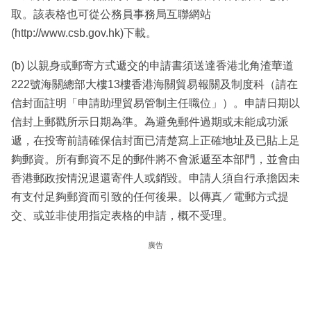
取。該表格也可從公務員事務局互聯網站
(http://www.csb.gov.hk)下載。
(b) 以親身或郵寄方式遞交的申請書須送達香港北角渣華道
222號海關總部大樓13樓香港海關貿易報關及制度科（請在
信封面註明「申請助理貿易管制主任職位」）。申請日期以
信封上郵戳所示日期為準。為避免郵件過期或未能成功派
遞，在投寄前請確保信封面已清楚寫上正確地址及已貼上足
夠郵資。所有郵資不足的郵件將不會派遞至本部門，並會由
香港郵政按情況退還寄件人或銷毀。申請人須自行承擔因未
有支付足夠郵資而引致的任何後果。以傳真／電郵方式提
交、或並非使用指定表格的申請，概不受理。
廣告