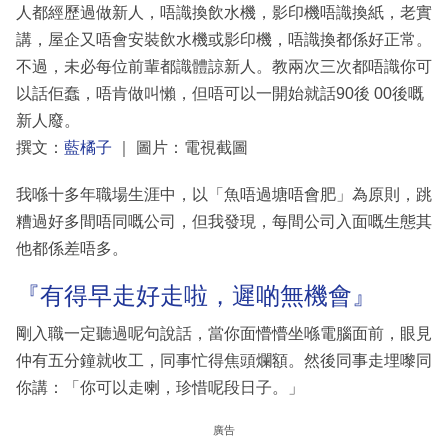
人都經歷過做新人，唔識換飲水機，影印機唔識換紙，老實
講，屋企又唔會安裝飲水機或影印機，唔識換都係好正常。
不過，未必每位前輩都識體諒新人。教兩次三次都唔識你可
以話佢蠢，唔肯做叫懶，但唔可以一開始就話90後 00後嘅
新人廢。
撰文：
藍橘子
｜ 圖片：電視截圖
我喺十多年職場生涯中，以「魚唔過塘唔會肥」為原則，跳
糟過好多間唔同嘅公司，但我發現，每間公司入面嘅生態其
他都係差唔多。
『有得早走好走啦，遲啲無機會』
剛入職一定聽過呢句說話，當你面懵懵坐喺電腦面前，眼見
仲有五分鐘就收工，同事忙得焦頭爛額。然後同事走埋嚟同
你講：「你可以走喇，珍惜呢段日子。」
廣告