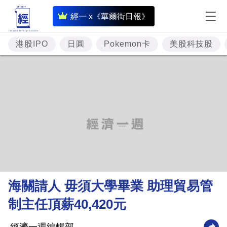
即
經一 x《華爾街日報》
時
財
港股IPO
日圓
Pokemon卡
美股科技股
經
專
題
投
資
樓
市
理
海關請人 毋須大學畢業 助理貿易管
財
制主任頂薪40,420元
商
業