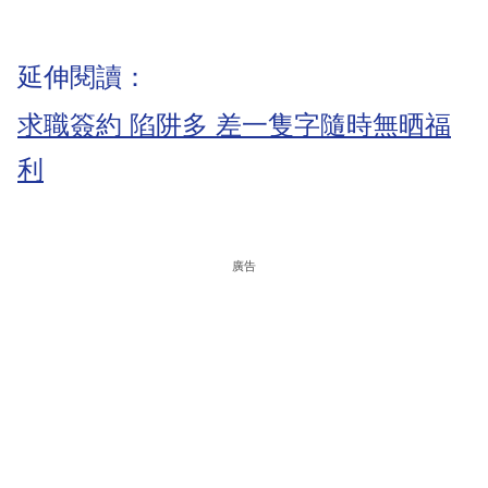
延伸閱讀：
求職簽約 陷阱多 差一隻字隨時無晒福
利
廣告