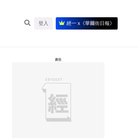
登入
經一 x《華爾街日報》
廣告