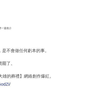
濟一週推介
。
，是不會做任何虧本的事。
號罷了。
大雄的葬禮】網絡創作爆紅。
GodZi/