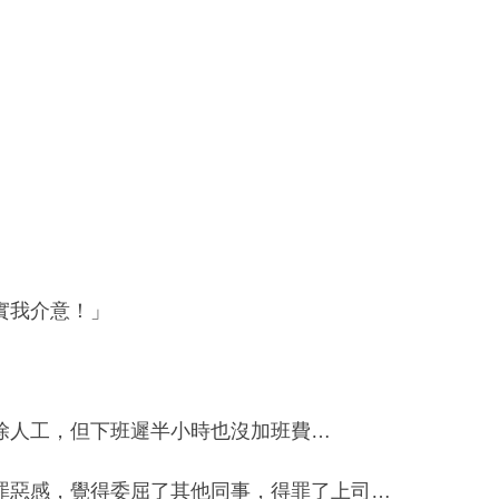
實我介意！」
。
除人工，但下班遲半小時也沒加班費…
罪惡感，覺得委屈了其他同事，得罪了上司…