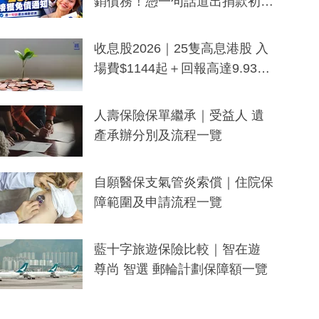
銷債務！憑一句話道出捐款初
衷：加州26萬人接獲免債通知、
一度被誤當詐騙手段
收息股2026｜25隻高息港股 入
場費$1144起＋回報高達9.93
厘！持續更新
人壽保險保單繼承｜受益人 遺
產承辦分別及流程一覽
自願醫保支氣管炎索償｜住院保
障範圍及申請流程一覽
藍十字旅遊保險比較｜智在遊
尊尚 智選 郵輪計劃保障額一覽