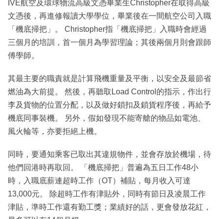
IVE航空及環球物流高級文憑畢業生Christopher在取得高級
文憑後，再進修報讀大學學位，畢業後在一間航空公司入職
「機底掃把」。 Christopher指「機底掃把」入職時會經過
三個月的培訓，首一個月為學習理論；其後兩個月則會跟師
傅學師。
其最主要的職責就是計算飛機重量及平衡，以安全及最節省
燃油為大前提。 然後，再聽取Load Control的指示，作出行
李及貨物的位置分配，以及做好鎖扣及鎖貨程序後，再給予
機底同事裝機。 另外，假如發現不能寄艙的物品如電池、
風火輪等，亦要拒絕上機。
同時，要通知乘客已取出其違規物件，並會存放於機場，待
他們回港時再取回。 「機底掃把」普遍為五日工作48小
時，入職底薪連超時工作（OT）補貼，每月收入可達
13,000元。 除超時工作有津貼外，同時有節日及凌晨工作
津貼，準時工作還有勤工獎；業績好的話，更會發放花紅，