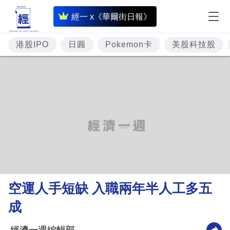
即
經一 x《華爾街日報》
時
財
港股IPO
日圓
Pokemon卡
美股科技股
經
專
題
投
資
樓
市
理
空運人手短缺 入職兩年半人工多五
財
成
商
業