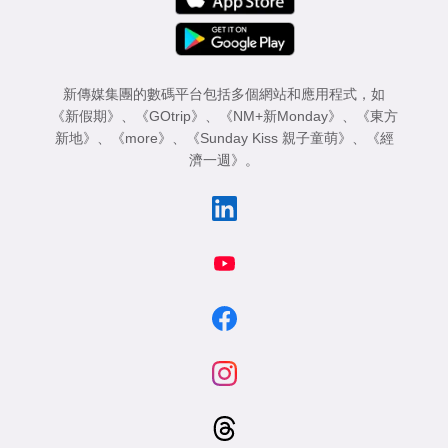
新傳媒集團的數碼平台包括多個網站和應用程式，如
《新假期》
、
《GOtrip》
、
《NM+新Monday》
、
《東方
新地》
、
《more》
、
《Sunday Kiss 親子童萌》
、
《經
濟一週》
。