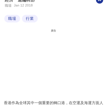
經濟一週編輯部
Jan 12 2018
職場
科
技
職場
行業
職
場
廣告
生
活
時
事
專
欄
訂
閱
專
香港作為全球其中一個重要的轉口港，在空運及海運方面人
區