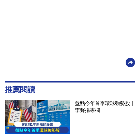
推薦閱讀
盤點今年首季環球強勢股｜
李聲揚專欄