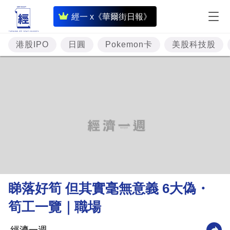
即
經一 x《華爾街日報》
時
財
港股IPO
日圓
Pokemon卡
美股科技股
經
專
題
投
資
樓
市
理
睇落好筍 但其實毫無意義 6大偽・
財
筍工一覽｜職場
商
業