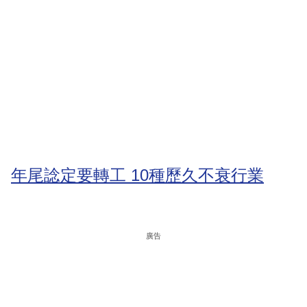
年尾諗定要轉工 10種歷久不衰行業
廣告