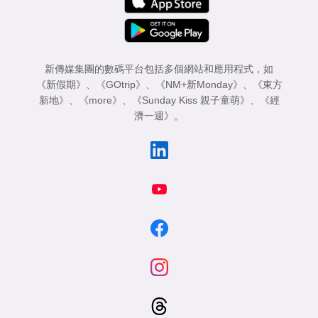
新傳媒集團的數碼平台包括多個網站和應用程式，如
《新假期》
、
《GOtrip》
、
《NM+新Monday》
、
《東方
新地》
、
《more》
、
《Sunday Kiss 親子童萌》
、
《經
濟一週》
。