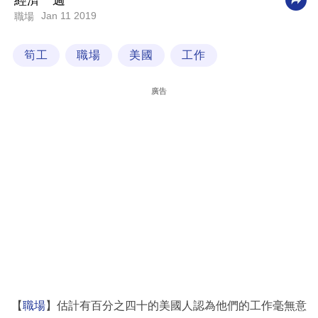
經濟一週
Jan 11 2019
職場
科
技
筍工
職場
美國
工作
職
場
廣告
生
活
時
事
專
欄
訂
閱
專
【
職場
】估計有百分之四十的美國人認為他們的工作毫無意
區