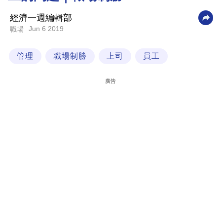
科
經濟一週編輯部
技
Jun 6 2019
職場
職
管理
職場制勝
上司
員工
場
生
廣告
活
時
事
專
欄
訂
閱
專
區