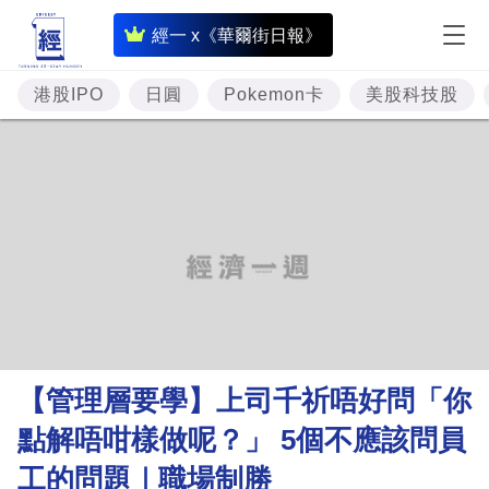
即
經一 x《華爾街日報》
時
財
港股IPO
日圓
Pokemon卡
美股科技股
經
專
題
投
資
樓
市
理
【管理層要學】上司千祈唔好問「你
財
點解唔咁樣做呢？」 5個不應該問員
商
工的問題｜職場制勝
業