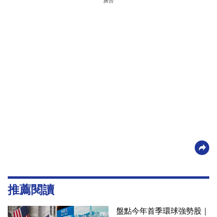
廣告
推薦閱讀
盤點今年首季環球強勢股｜