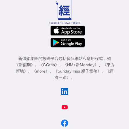
新傳媒集團的數碼平台包括多個網站和應用程式，如
《新假期》
、
《GOtrip》
、
《NM+新Monday》
、
《東方
新地》
、
《more》
、
《Sunday Kiss 親子童萌》
、
《經
濟一週》
。