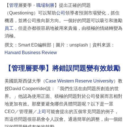
【
管理
層要學・
職場制勝
】提出正確的問題
（Questioning）可以幫助
公司
領導者預測市場變化，抓住
機遇，並將公司推向新方向。一個好的問題可以吸引和激勵
員工
，但是亦都很容易地被用來責備，由積極的情緒轉變為
消極。
撰文：Smart ED編輯部｜圖片：unsplash｜資料來源：
Harvard Business Review
【管理層要學】將錯誤問題變有效鼓勵
美國凱斯西儲大學（
Case Western Reserve University
）教
授David Cooperrider說：「我們生活在由問題所創造的世
界。」他認為使用正面、積極的問題對於公司發展而言相對
地更加有效。那麼要避免哪些具體問題呢？以下是一眾
CEO／管理層／
上司
可能會提出的五個常見問題的例子，
而這些問題很容易會令人誤會。通過簡單的調整，由一個錯
誤的問題變成有效的鼓勵。