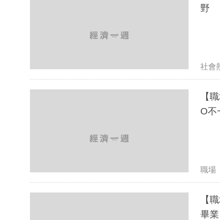
野
社會
【職
O不
職場
【職
畢業