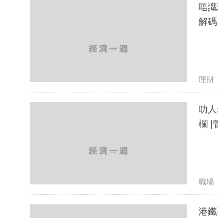
唔識
解碼
理財
叻人
欄 
職場
港鐵