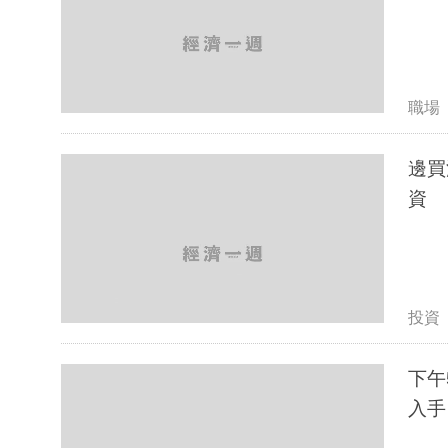
職場
邊買
資
投資
下午5點
入手