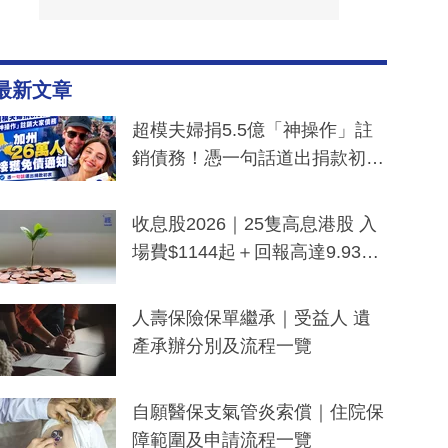
最新文章
超模夫婦捐5.5億「神操作」註
銷債務！憑一句話道出捐款初
衷：加州26萬人接獲免債通知、
一度被誤當詐騙手段
收息股2026｜25隻高息港股 入
場費$1144起＋回報高達9.93
厘！持續更新
人壽保險保單繼承｜受益人 遺
產承辦分別及流程一覽
自願醫保支氣管炎索償｜住院保
障範圍及申請流程一覽