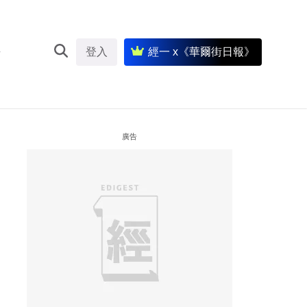
登入
經一 x《華爾街日報》
廣告