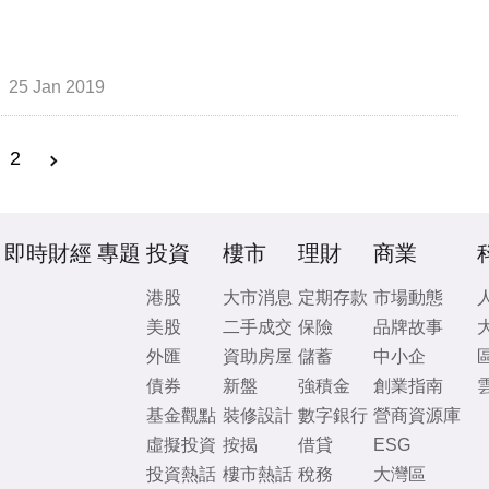
25 Jan 2019
2
即時財經
專題
投資
樓市
理財
商業
港股
大市消息
定期存款
市場動態
美股
二手成交
保險
品牌故事
外匯
資助房屋
儲蓄
中小企
債券
新盤
強積金
創業指南
基金觀點
裝修設計
數字銀行
營商資源庫
虛擬投資
按揭
借貸
ESG
投資熱話
樓市熱話
稅務
大灣區