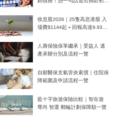
銷債務！憑一句話道出捐款初
衷：加州26萬人接獲免債通知、
一度被誤當詐騙手段
收息股2026｜25隻高息港股 入
場費$1144起＋回報高達9.93
厘！持續更新
人壽保險保單繼承｜受益人 遺
產承辦分別及流程一覽
自願醫保支氣管炎索償｜住院保
障範圍及申請流程一覽
藍十字旅遊保險比較｜智在遊
尊尚 智選 郵輪計劃保障額一覽