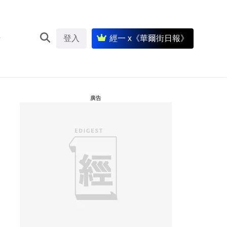
登入
經一 x《華爾街日報》
廣告