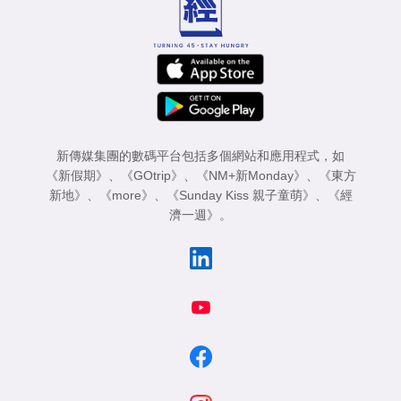
新傳媒集團的數碼平台包括多個網站和應用程式，如
《新假期》
、
《GOtrip》
、
《NM+新Monday》
、
《東方
新地》
、
《more》
、
《Sunday Kiss 親子童萌》
、
《經
濟一週》
。