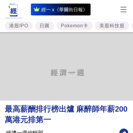
即
經一 x《華爾街日報》
時
財
港股IPO
日圓
Pokemon卡
美股科技股
經
專
題
投
資
樓
市
理
最高薪酬排行榜出爐 麻醉師年薪200
財
萬港元排第一
商
業