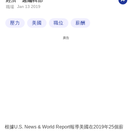
經濟一週編輯部
Jan 13 2019
職場
科
技
壓力
美國
職位
薪酬
職
場
廣告
生
活
時
事
專
欄
訂
閱
專
根據U.S. News & World Report報導美國在2019年25個薪
區