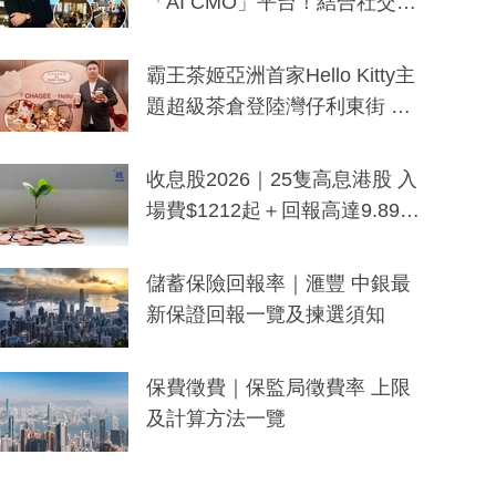
「AI CMO」平台！結合社交聆
聽與廣東話大模型 助中小企數
分鐘生成「貼地」宣傳短片
霸王茶姬亞洲首家Hello Kitty主
題超級茶倉登陸灣仔利東街 推
出首創「伯爵紅茶色」Hello Kitt
y及香港限定特調系列
收息股2026｜25隻高息港股 入
場費$1212起＋回報高達9.89
厘！持續更新
儲蓄保險回報率｜滙豐 中銀最
新保證回報一覽及揀選須知
保費徵費｜保監局徵費率 上限
及計算方法一覽