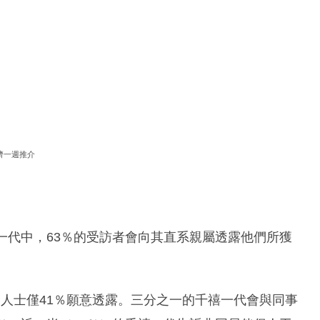
濟一週推介
料，千禧一代中，63％的受訪者會向其直系親屬透露他們所獲
的人士僅41％願意透露。三分之一的千禧一代會與同事