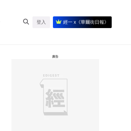
登入
經一 x《華爾街日報》
廣告