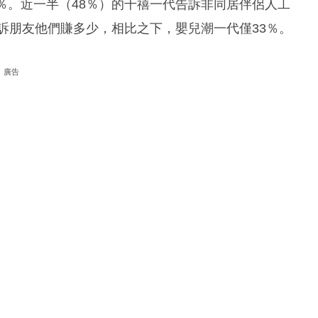
％。近一半（48％）的千禧一代告訴非同居伴侶人工
告訴朋友他們賺多少，相比之下，嬰兒潮一代僅33％。
廣告