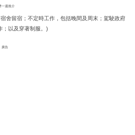
濟一週推介
門宿舍留宿；不定時工作，包括晚間及周末；駕駛政府
作；以及穿著制服。)
廣告