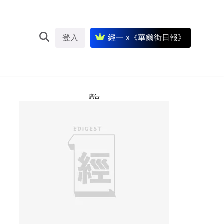
登入
經一 x《華爾街日報》
廣告