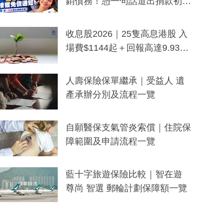
銷債務！憑一句話道出捐款初
衷：加州26萬人接獲免債通知、
一度被誤當詐騙手段
收息股2026｜25隻高息港股 入
場費$1144起＋回報高達9.93
厘！持續更新
人壽保險保單繼承｜受益人 遺
產承辦分別及流程一覽
自願醫保支氣管炎索償｜住院保
障範圍及申請流程一覽
藍十字旅遊保險比較｜智在遊
尊尚 智選 郵輪計劃保障額一覽