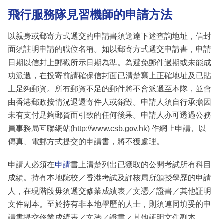
飛行服務隊見習機師的申請方法
以親身或郵寄方式遞交的申請書須送達下述查詢地址，信封
面須註明申請的職位名稱。如以郵寄方式遞交申請書，申請
日期以信封上郵戳所示日期為準。為避免郵件過期或未能成
功派遞，在投寄前請確保信封面已清楚寫上正確地址及已貼
上足夠郵資。所有郵資不足的郵件將不會派遞至本隊，並會
由香港郵政按情況退還寄件人或銷毀。申請人須自行承擔因
未有支付足夠郵資而引致的任何後果。申請人亦可透過公務
員事務局互聯網站(http://www.csb.gov.hk) 作網上申請。以
傳真、電郵方式提交的申請書，將不獲處理。
申請人必須在
申請
書上清楚列出已獲取的公開考試所有科目
成績。持有本地院校／香港考試及評核局所頒授學歷的申請
人，在現階段毋須遞交修業成績表／文憑／證書／其他証明
文件副本。至於持有非本地學歷的人士，則須連同填妥的申
請書提交修業成績表／文憑／證書／其他証明文件副本。