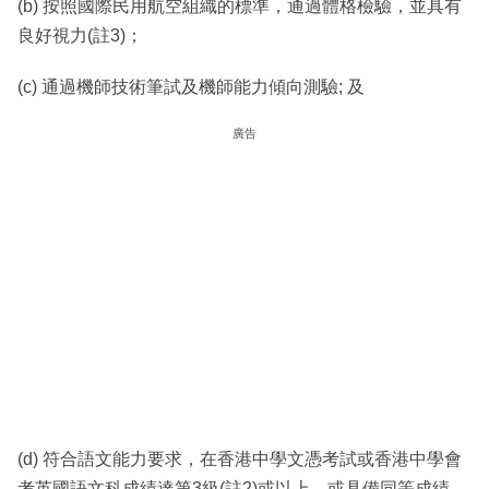
(b) 按照國際民用航空組織的標準，通過體格檢驗，並具有
良好視力(註3)；
(c) 通過機師技術筆試及機師能力傾向測驗; 及
廣告
(d) 符合語文能力要求，在香港中學文憑考試或香港中學會
考英國語文科成績達第3級(註2)或以上，或具備同等成績。