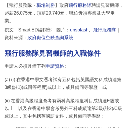
【飛行服務隊・
職場制勝
】政府
飛行服務隊
聘請見習機師，
起薪26,075元，頂薪29,740元，職位毋須專業及大學畢
業。
撰文：Smart ED編輯部｜圖片：
unsplash
、
飛行服務隊
｜
資料來源：
政府職位空缺查詢系統
飛行服務隊見習機師的入職條件
申請人必須具備下列
申請資格
:
(a) (i) 在香港中學文憑考試有五科包括英國語文科成績達第
3級(註1)(或同等程度)或以上，或具備同等學歷；或
(ii) 在香港高級程度會考有兩科高級程度科目成績達E級或
以上，以及在香港中學會考另外三科成績達第3級(註2)/C級
或以上，其中包括英國語文科，或具備同等學歷；