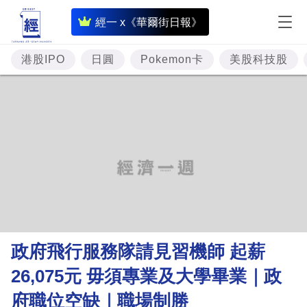
即
經一 x《華爾街日報》
時
財
港股IPO
日圓
Pokemon卡
美股科技股
經
專
題
投
資
樓
市
理
政府飛行服務隊請見習機師 起薪
財
26,075元 毋須專業及大學畢業｜政
商
府職位空缺｜職場制勝
業