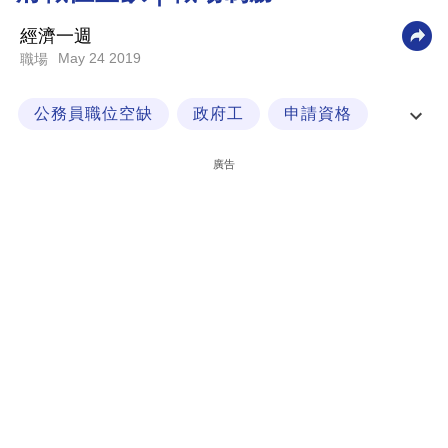
科
經濟一週
技
May 24 2019
職場
職
公務員職位空缺
政府工
申請資格
場
職場制勝
生
廣告
活
時
事
專
欄
訂
閱
專
區