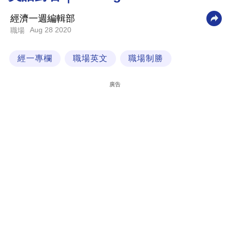
科
經濟一週編輯部
技
Aug 28 2020
職場
職
經一專欄
職場英文
職場制勝
場
生
廣告
活
時
事
專
欄
訂
閱
專
區