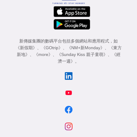
新傳媒集團的數碼平台包括多個網站和應用程式，如
《新假期》
、
《GOtrip》
、
《NM+新Monday》
、
《東方
新地》
、
《more》
、
《Sunday Kiss 親子童萌》
、
《經
濟一週》
。