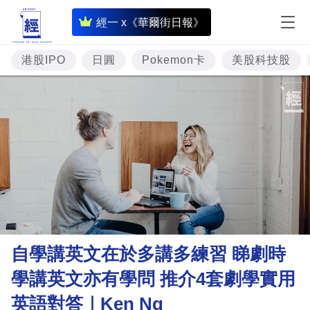
即
經一 x《華爾街日報》
時
財
港股IPO
日圓
Pokemon卡
美股科技股
經
專
題
投
資
樓
市
理
自學講英文在於多講多練習 睇劇時
財
學講英文亦有學問 推介4套劇學實用
商
英語對答｜Ken Ng
業